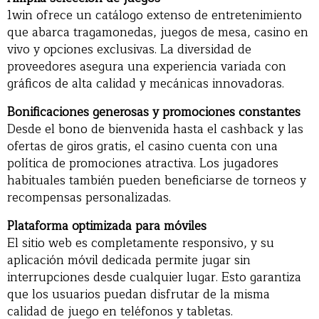
1win ofrece un catálogo extenso de entretenimiento
que abarca tragamonedas, juegos de mesa, casino en
vivo y opciones exclusivas. La diversidad de
proveedores asegura una experiencia variada con
gráficos de alta calidad y mecánicas innovadoras.
Bonificaciones generosas y promociones constantes
Desde el bono de bienvenida hasta el cashback y las
ofertas de giros gratis, el casino cuenta con una
política de promociones atractiva. Los jugadores
habituales también pueden beneficiarse de torneos y
recompensas personalizadas.
Plataforma optimizada para móviles
El sitio web es completamente responsivo, y su
aplicación móvil dedicada permite jugar sin
interrupciones desde cualquier lugar. Esto garantiza
que los usuarios puedan disfrutar de la misma
calidad de juego en teléfonos y tabletas.