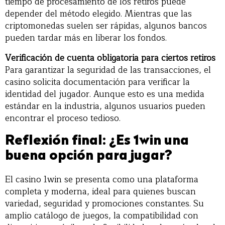
tiempo de procesamiento de los retiros puede
depender del método elegido. Mientras que las
criptomonedas suelen ser rápidas, algunos bancos
pueden tardar más en liberar los fondos.
Verificación de cuenta obligatoria para ciertos retiros
Para garantizar la seguridad de las transacciones, el
casino solicita documentación para verificar la
identidad del jugador. Aunque esto es una medida
estándar en la industria, algunos usuarios pueden
encontrar el proceso tedioso.
Reflexión final: ¿Es 1win una
buena opción para jugar?
El casino 1win se presenta como una plataforma
completa y moderna, ideal para quienes buscan
variedad, seguridad y promociones constantes. Su
amplio catálogo de juegos, la compatibilidad con