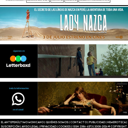
EL ANTEPENÚLTIMO MOHICANO
|
QUIÉNES SOMOS
|
CONTACTO
|
PUBLICIDAD
|
HEMEROTECA
|
SUSCRIPCIÓN
|
AVISO LEGAL
|
PRIVACIDAD
|
COOKIES
|
ISSN: 2386-6373
|
2008-2026 © COPYRIGHT.