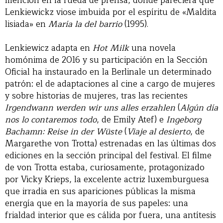
mención en la rueda de prensa, donde pareciera que
Lenkiewickz viose imbuida por el espíritu de «Maldita
lisiada» en
María la del barrio
(1995).
Lenkiewicz adapta en
Hot Milk
una novela
homónima de 2016 y su participación en la Sección
Oficial ha instaurado en la Berlinale un determinado
patrón: el de adaptaciones al cine a cargo de mujeres
y sobre historias de mujeres, tras las recientes
Irgendwann werden wir uns alles erzahlen
(
Algún día
nos lo contaremos todo
, de Emily Atef) e
Ingeborg
Bachamn: Reise in der Wüste
(
Viaje al desierto
, de
Margarethe von Trotta) estrenadas en las últimas dos
ediciones en la sección principal del festival. El filme
de von Trotta estaba, curiosamente, protagonizado
por Vicky Krieps, la excelente actriz luxemburguesa
que irradia en sus apariciones públicas la misma
energía que en la mayoría de sus papeles: una
frialdad interior que es cálida por fuera, una antítesis