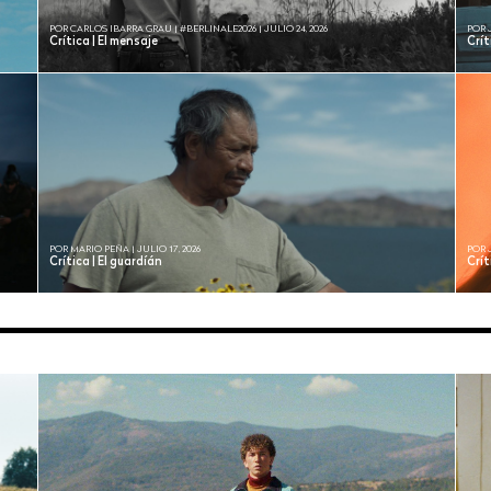
POR CARLOS IBARRA GRAU | #BERLINALE2026 | JULIO 24, 2026
POR 
Crítica | El mensaje
Crí
POR MARIO PEÑA | JULIO 17, 2026
POR 
Crítica | El guardíán
Crít