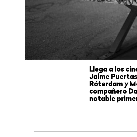
Llega a los ci
Jaime Puertas 
Róterdam y Má
compañero Dani
notable primer