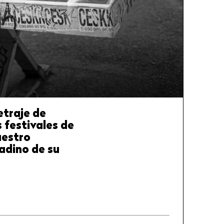
etraje de
 festivales de
uestro
adino de su