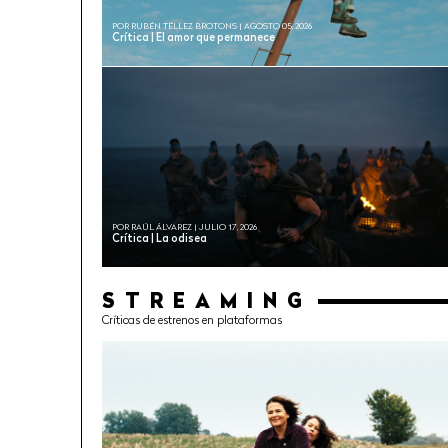
POR RUBÉN TÉLLEZ BROTONS | AGOSTO 05, 2026
Crítica | El amor que permanece
POR RAÚL ÁLVAREZ | JULIO 17, 2026
Crítica | La odisea
STREAMING
Críticas de estrenos en plataformas