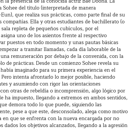
on la presencia de la conocida actriz Bae Doona. La
la Sohee del título (interpretada de manera
un), que realiza sus prácticas, como parte final de su
 compañías. Ella y otras estudiantes de bachillerato (o
 sala repleta de pequeños cubículos, por el
asigna uno de los asientos frente al respectivo
var puestos en todo momento y unas pautas básicas
empezar a tramitar llamadas, cada día laborable de la
 una remuneración por debajo de la convenida, con la
solo de prácticas. Desde un comienzo Sohee revela su
 había imaginado para su primera experiencia en el
 Pero intenta afrontarlo lo mejor posible, haciendo
tes y asumiendo con rigor las orientaciones
s con otras de rebeldía o incomprensión, algo lógico por
e le ha impuesto, llegando a extremos en ambos sentidos,
ue demora todo lo que puede, siguiendo las
liente, pese a que este, desconsolado, alega como motivo
ra en que se enfrenta con la nueva encargada por no
 dados los objetivos alcanzados, llegando a la agresión