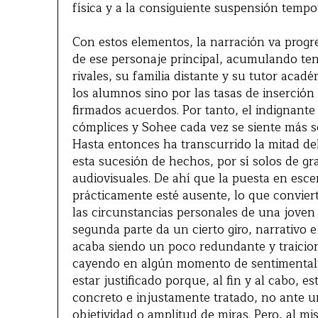
física y a la consiguiente suspensión tempor
Con estos elementos, la narración va prog
de ese personaje principal, acumulando ten
rivales, su familia distante y su tutor aca
los alumnos sino por las tasas de inserción
firmados acuerdos. Por tanto, el indignant
cómplices y Sohee cada vez se siente más sol
Hasta entonces ha transcurrido la mitad del 
esta sucesión de hechos, por sí solos de gr
audiovisuales. De ahí que la puesta en esce
prácticamente esté ausente, lo que conviert
las circunstancias personales de una joven
segunda parte da un cierto giro, narrativo 
acaba siendo un poco redundante y traicion
cayendo en algún momento de sentimentali
estar justificado porque, al fin y al cabo,
concreto e injustamente tratado, no ante 
objetividad o amplitud de miras. Pero, al mi