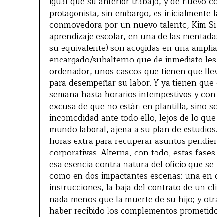
igual que su anterior trabajo, y de nuevo c
protagonista, sin embargo, es inicialmente 
conmovedora por un nuevo talento, Kim Si-E
aprendizaje escolar, en una de las mentadas
su equivalente) son acogidas en una amplia
encargado/subalterno que de inmediato les 
ordenador, unos cascos que tienen que lle
para desempeñar su labor. Y ya tienen que 
semana hasta horarios intempestivos y con
excusa de que no están en plantilla, sino 
incomodidad ante todo ello, lejos de lo que
mundo laboral, ajena a su plan de estudios.
horas extra para recuperar asuntos pendien
corporativas. Alterna, con todo, estas fase
esa esencia contra natura del oficio que s
como en dos impactantes escenas: una en q
instrucciones, la baja del contrato de un c
nada menos que la muerte de su hijo; y ot
haber recibido los complementos prometidos