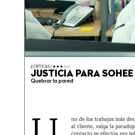
|| CRÍTICAS | ★★★☆☆
JUSTICIA PARA SOHE
Quebrar la pared
U
no de los trabajos más des
al cliente, valga la parad
contacto se efectúa por t