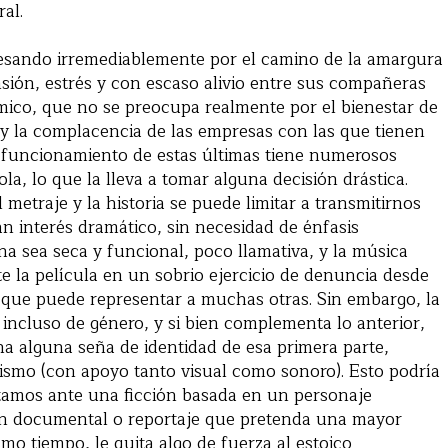
al.
resando irremediablemente por el camino de la amargura
sión, estrés y con escaso alivio entre sus compañeras
démico, que no se preocupa realmente por el bienestar de
 y la complacencia de las empresas con las que tienen
e funcionamiento de estas últimas tiene numerosos
a, lo que la lleva a tomar alguna decisión drástica.
metraje y la historia se puede limitar a transmitirnos
an interés dramático, sin necesidad de énfasis
na sea seca y funcional, poco llamativa, y la música
e la película en un sobrio ejercicio de denuncia desde
 que puede representar a muchas otras. Sin embargo, la
e incluso de género, y si bien complementa lo anterior,
a alguna seña de identidad de esa primera parte,
smo (con apoyo tanto visual como sonoro). Esto podría
 estamos ante una ficción basada en un personaje
un documental o reportaje que pretenda una mayor
smo tiempo, le quita algo de fuerza al estoico