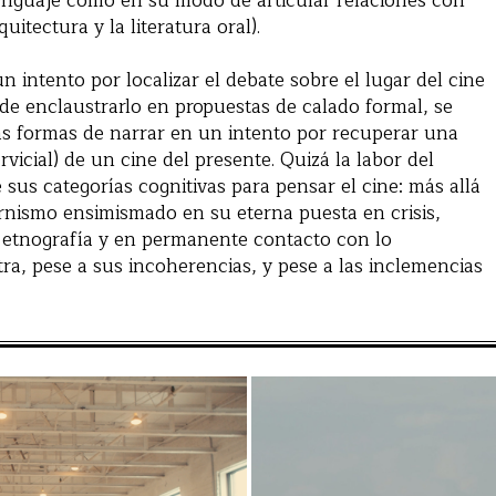
 lenguaje como en su modo de articular relaciones con
quitectura y la literatura oral).
n intento por localizar el debate sobre el lugar del cine
de enclaustrarlo en propuestas de calado formal, se
as formas de narrar en un intento por recuperar una
icial) de un cine del presente. Quizá la labor del
 sus categorías cognitivas para pensar el cine: más allá
rnismo ensimismado en su eterna puesta en crisis,
a etnografía y en permanente contacto con lo
ra, pese a sus incoherencias, y pese a las inclemencias