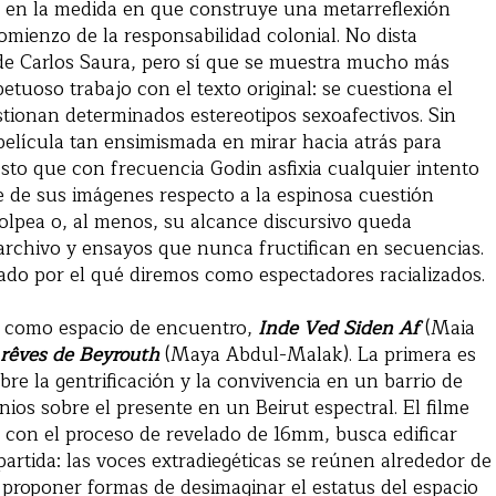
» en la medida en que construye una metarreflexión
comienzo de la responsabilidad colonial. No dista
de Carlos Saura, pero sí que se muestra mucho más
petuoso trabajo con el texto original: se cuestiona el
estionan determinados estereotipos sexoafectivos. Sin
elícula tan ensimismada en mirar hacia atrás para
sto que con frecuencia Godin asfixia cualquier intento
 de sus imágenes respecto a la espinosa cuestión
golpea o, al menos, su alcance discursivo queda
 archivo y ensayos que nunca fructifican en secuencias.
ado por el qué diremos como espectadores racializados.
 como espacio de encuentro,
Inde Ved Siden Af
(Maia
 rêves de Beyrouth
(Maya Abdul-Malak). La primera es
re la gentrificación y la convivencia en un barrio de
os sobre el presente en un Beirut espectral. El filme
o con el proceso de revelado de 16mm, busca edificar
rtida: las voces extradiegéticas se reúnen alrededor de
 proponer formas de desimaginar el estatus del espacio