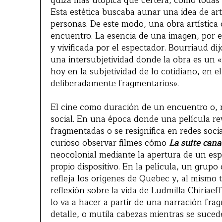
quizá más utópica que certera, como todas 
Esta estética buscaba aunar una idea de a
personas. De este modo, una obra artística
encuentro. La esencia de una imagen, por e
y vivificada por el espectador. Bourriaud d
una intersubjetividad donde la obra es un «in
hoy en la subjetividad de lo cotidiano, en 
deliberadamente fragmentarios».
El cine como duración de un encuentro o, 
social. En una época donde una película re
fragmentadas o se resignifica en redes socia
curioso observar filmes cómo
La suite can
neocolonial mediante la apertura de un espa
propio dispositivo. En la película, un grupo
refleja los orígenes de Quebec y, al mismo 
reflexión sobre la vida de Ludmilla Chiriaeff
lo va a hacer a partir de una narración fra
detalle, o mutila cabezas mientras se sucede