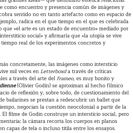
las grandes ideas— que denominó estética relacional.
rte como encuentro y presencia común de imágenes y
 cobra sentido no en tanto artefacto como en espacio de
jemplo, radica en el que tiempo en el que es celebrada
ijo que «el arte es un estado de encuentro» mediado por
terstiticio social» y afirmaría que «la utopía se vive
el tiempo real de los experimentos concretos y
más concretamente, las imágenes como intersticio
vive mil veces en
Letterboxd
a través de críticas
les a través del arte del
frameo
, es muy bonito y
adienne
(Olivier Godin) se aproximan al hecho fílmico
cio de reflexión y, sobre todo, de cuestionamiento del
 de bailarines se prestan a redescubrir un ballet que
tiempo, negocian la cuestión neocolonial a partir de la
. El filme de Godin construye un intersticio social, pero
gmentaria: la cámara recorta los cuerpos en planos
n capas de tela o incluso titila entre los ensayos.