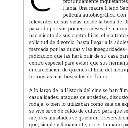
C
profundamente inquietantes 
Hania. Una madre (Hend Sabr
película autobiográfica. Con
relevantes de sus vidas: desde la boda de 
pasando por sus primeros meses de matrimon
nacimiento de sus cuatro hijas, el maltrato
solicitud de divorcio; hasta llegar a la ad
marcada por las dudas y las inseguridades—,
radicación que las hará huir de su casa par
centro especial para evitar que sus hermana
encarcelación de quienes al final del metr
terroristas más buscados de Túnez.
A lo largo de la Historia del cine se han f
casualidades, ataques de ansiedad, discusi
rodaje, o bien lo utilizaban como sala de e
se vive sirve de caldo de cultivo para que 
mejores amistades se quiebren irreversible
que, simple y llanamente, el ser humano pi