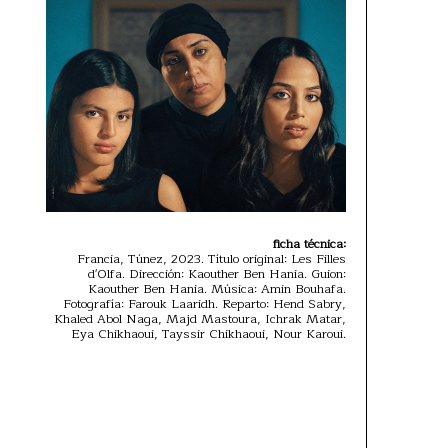
ficha técnica:
Francia, Túnez, 2023. Título original: Les Filles
d'Olfa. Dirección: Kaouther Ben Hania. Guion:
Kaouther Ben Hania. Música: Amin Bouhafa.
Fotografía: Farouk Laaridh. Reparto: Hend Sabry,
Khaled Abol Naga, Majd Mastoura, Ichrak Matar,
Eya Chikhaoui, Tayssir Chikhaoui, Nour Karoui.