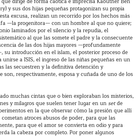
que dirige de forma caótica e imprecisa Kaouther Ben
y) y sus dos hijas pequeñas protagonizan su propia
 esta excusa, realizan un recorrido por los hechos más
Olfa —la progenitora— con un hombre al que no quiere;
io laminados por el silencio y la repudia, el
 sistemático al que las somete el padre y la consecuente
olescencia de las dos hijas mayores —profundamente
 su introducción en el islam, el posterior proceso de
a unirse a ISIS, el ingreso de las niñas pequeñas en un
s las secuestren y la definitiva detención y
aje son, respectivamente, esposa y cuñada de uno de los
ilmado muchas cintas que o bien exploraban los misterios,
ones y milagros que suelen tener lugar en un
set
de
xperimentos en la que observar cómo la presión que allí
se cometan atroces abusos de poder, para que las
mente, para que el amor se convierta en odio y para
erda la cabeza por completo. Por poner algunos