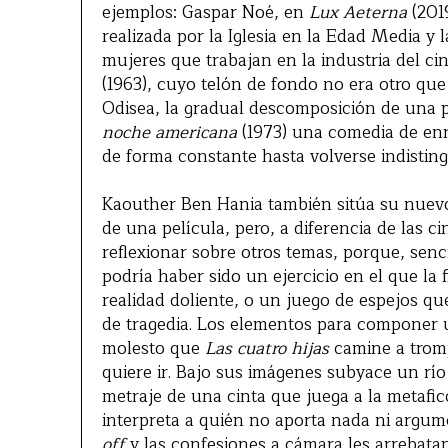
ejemplos: Gaspar Noé, en
Lux Aeterna
(201
realizada por la Iglesia en la Edad Media y 
mujeres que trabajan en la industria del ci
(1963), cuyo telón de fondo no era otro qu
Odisea, la gradual descomposición de una 
noche americana
(1973) una comedia de enre
de forma constante hasta volverse indisting
Kaouther Ben Hania también sitúa su nuevo 
de una película, pero, a diferencia de las c
reflexionar sobre otros temas, porque, senc
podría haber sido un ejercicio en el que la
realidad doliente, o un juego de espejos q
de tragedia. Los elementos para componer u
molesto que
Las cuatro hijas
camine a trom
quiere ir. Bajo sus imágenes subyace un rí
metraje de una cinta que juega a la metafic
interpreta a quién no aporta nada ni argum
off
y las confesiones a cámara les arrebatan