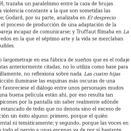
9), trazaba un paralelismo entre la caza de brujas
la violencia constante a la que son sometidas las
ne; Godard, por su parte, analizaba en
El desprecio
e el proceso de producción de una adaptación de la
pareja incapaz de comunicarse; y Truffaut filmaba en
La
dos en la que el séptimo arte y la vida se mezclaban
uibles.
largometraje en esa fábrica de sueños que es el rodaje
intas anteriormente citadas, no lo utiliza como base para
illamente, no reflexiona sobre nada.
Las cuatro hijas
 ficción iluminase las esquinas más oscuras de una
ue favoreciese el diálogo entre unos personajes mudos
na buena película están ahí, por eso resulta tan
picones por la pantalla sin saber realmente adónde
o estancado de tedio que no denota sino el exceso de
ción sin éxito alguno: primero, porque el quién
ental ni temáticamente; y segundo, porque las voces en
 todo el nervio a unas escenas ya de por sí bastante