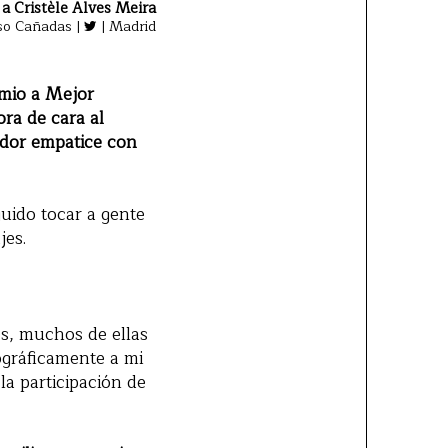
 a Cristèle Alves Meira
so Cañadas |
| Madrid
emio a Mejor
ra de cara al
ador empatice con
guido tocar a gente
jes.
es, muchos de ellas
ográficamente a mi
la participación de