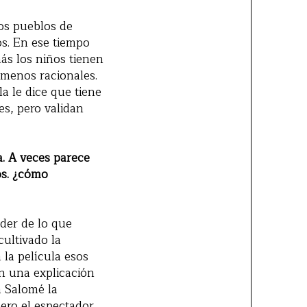
los pueblos de
s. En ese tiempo
ás los niños tienen
 menos racionales.
a le dice que tiene
es, pero validan
a. A veces parece
os. ¿cómo
oder de lo que
ultivado la
 la película esos
en una explicación
a Salomé la
pero el espectador