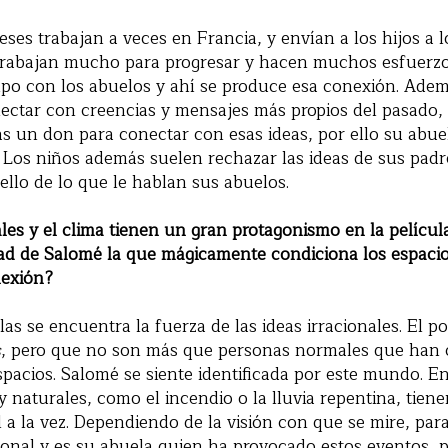
ses trabajan a veces en Francia, y envían a los hijos a 
 trabajan mucho para progresar y hacen muchos esfuerzo
mpo con los abuelos y ahí se produce esa conexión. Adem
ectar con creencias y mensajes más propios del pasado,
 un don para conectar con esas ideas, por ello su abuel
. Los niños además suelen rechazar las ideas de sus padr
llo de lo que le hablan sus abuelos.
les y el clima tienen un gran protagonismo en la películ
idad de Salomé la que mágicamente condiciona los espaci
nexión?
as se encuentra la fuerza de las ideas irracionales. El p
s
, pero que no son más que personas normales que han c
spacios. Salomé se siente identificada por este mundo. En
y naturales, como el incendio o la lluvia repentina, tien
al a la vez. Dependiendo de la visión con que se mire, par
cional y es su abuela quien ha provocado estos eventos, 