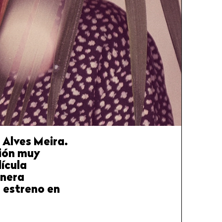
 Alves Meira.
xión muy
lícula
anera
 estreno en