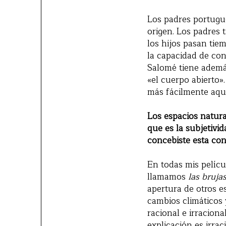
Los padres portugue
origen. Los padres
los hijos pasan tie
la capacidad de con
Salomé tiene además
«el cuerpo abierto»
más fácilmente aque
Los espacios natura
que es la subjetiv
concebiste esta co
En todas mis películ
llamamos
las bruja
apertura de otros e
cambios climáticos 
racional e irracion
explicación es irra