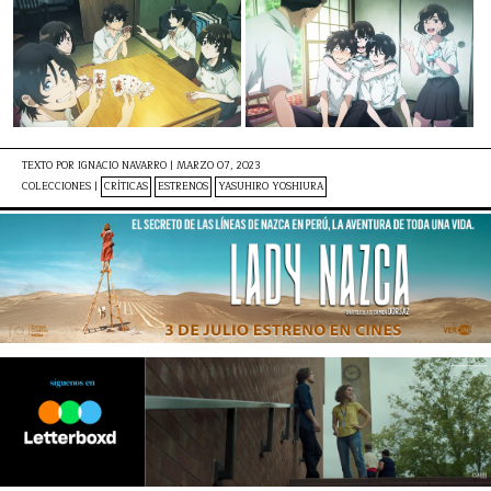
TEXTO POR
IGNACIO NAVARRO
|
MARZO 07, 2023
COLECCIONES |
CRÍTICAS
ESTRENOS
YASUHIRO YOSHIURA