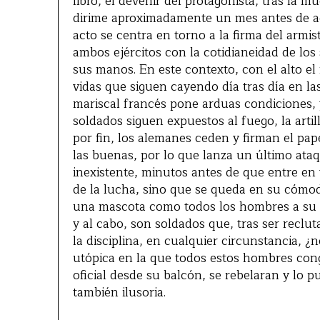
libro, el devenir del protagonista, tras la 
dirime aproximadamente un mes antes de aca
acto se centra en torno a la firma del armist
ambos ejércitos con la cotidianeidad de los
sus manos. En este contexto, con el alto el
vidas que siguen cayendo día tras día en la
mariscal francés pone arduas condiciones, 
soldados siguen expuestos al fuego, la artil
por fin, los alemanes ceden y firman el pap
las buenas, por lo que lanza un último ata
inexistente, minutos antes de que entre en vi
de la lucha, sino que se queda en su cómodo
una mascota como todos los hombres a su m
y al cabo, son soldados que, tras ser reclut
la disciplina, en cualquier circunstancia, ¿n
utópica en la que todos estos hombres congr
oficial desde su balcón, se rebelaran y lo p
también ilusoria.