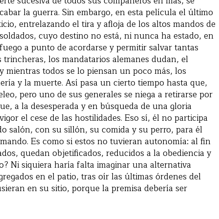
muerte sucesiva de todos sus compañeros en filas, se
bar la guerra. Sin embargo, en esta película el último
icio, entrelazando el tira y afloja de los altos mandos de
 soldados, cuyo destino no está, ni nunca ha estado, en
 fuego a punto de acordarse y permitir salvar tantas
s trincheras, los mandatarios alemanes dudan, el
y mientras todos se lo piensan un poco más, los
lería y la muerte. Así pasa un cierto tiempo hasta que,
eleo, pero uno de sus generales se niega a retirarse por
que, a la desesperada y en búsqueda de una gloria
gor el cese de las hostilidades. Eso sí, él no participa
 salón, con su sillón, su comida y su perro, para él
ando. Es como si estos no tuvieran autonomía: al fin
ados, quedan objetificados, reducidos a la obediencia y
o? Ni siquiera haría falta imaginar una alternativa
egados en el patio, tras oír las últimas órdenes del
usieran en su sitio, porque la premisa debería ser