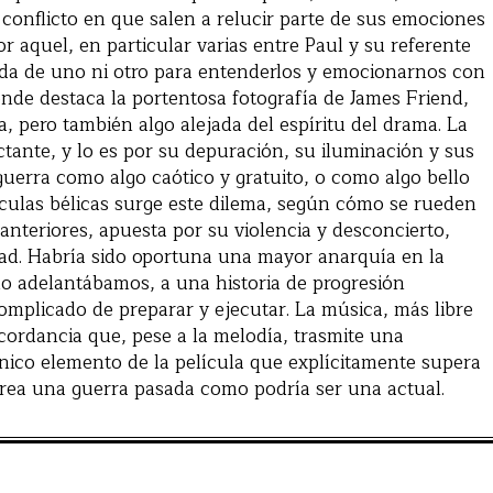
 conflicto en que salen a relucir parte de sus emociones
r aquel, en particular varias entre Paul y su referente
da de uno ni otro para entenderlos y emocionarnos con
nde destaca la portentosa fotografía de James Friend,
pero también algo alejada del espíritu del drama. La
ante, y lo es por su depuración, su iluminación y sus
uerra como algo caótico y gratuito, o como algo bello
ulas bélicas surge este dilema, según cómo se rueden
nteriores, apuesta por su violencia y desconcierto,
ldad. Habría sido oportuna una mayor anarquía en la
mo adelantábamos, a una historia de progresión
omplicado de preparar y ejecutar. La música, más libre
scordancia que, pese a la melodía, trasmite una
único elemento de la película que explícitamente supera
ecrea una guerra pasada como podría ser una actual.