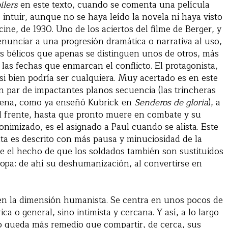
ilers
en este texto, cuando se comenta una película
intuir, aunque no se haya leído la novela ni haya visto
cine, de 1930. Uno de los aciertos del filme de Berger, y
renunciar a una progresión dramática o narrativa al uso,
s bélicos que apenas se distinguen unos de otros, más
y las fechas que enmarcan el conflicto. El protagonista,
i bien podría ser cualquiera. Muy acertado es en este
n par de impactantes planos secuencia (las trincheras
escena, como ya enseñó Kubrick en
Senderos de gloria
), a
l frente, hasta que pronto muere en combate y su
nimizado, es el asignado a Paul cuando se alista. Este
ta es descrito con más pausa y minuciosidad de la
re el hecho de que los soldados también son sustituidos
opa: de ahí su deshumanización, al convertirse en
 en la dimensión humanista. Se centra en unos pocos de
ica o general, sino intimista y cercana. Y así, a lo largo
no queda más remedio que compartir, de cerca, sus