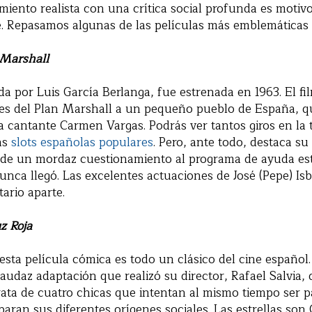
miento realista con una crítica social profunda es motiv
. Repasamos algunas de las películas más emblemáticas 
 Marshall
da por Luis García Berlanga, fue estrenada en 1963. El film
tes del Plan Marshall a un pequeño pueblo de España, q
a cantante Carmen Vargas. Podrás ver tantos giros en la
as
slots españolas populares
. Pero, ante todo, destaca su 
de un mordaz cuestionamiento al programa de ayuda es
nca llegó. Las excelentes actuaciones de José (Pepe) Isbe
rio aparte.
z Roja
esta película cómica es todo un clásico del cine español.
udaz adaptación que realizó su director, Rafael Salvia, 
ata de cuatro chicas que intentan al mismo tiempo ser p
paran sus diferentes orígenes sociales. Las estrellas so