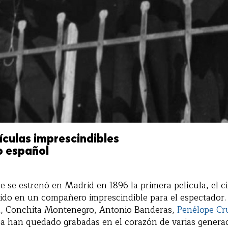
ículas imprescindibles
co español
e se estrenó en Madrid en 1896 la primera película, el c
ido en un compañero imprescindible para el espectador.
, Conchita Montenegro, Antonio Banderas,
Penélope Cr
a han quedado grabadas en el corazón de varias generac