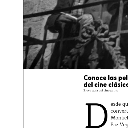
Conoce las pel
del cine clási
Breve guía del cine patrio
D
esde qu
convert
Montiel
Paz Veg