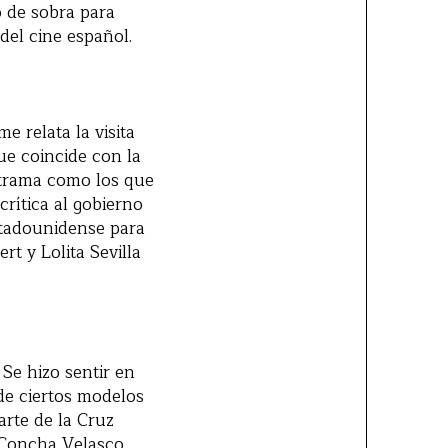
o de sobra para
del cine español.
e relata la visita
ue coincide con la
 trama como los que
crítica al gobierno
tadounidense para
rt y Lolita Sevilla
 Se hizo sentir en
de ciertos modelos
arte de la Cruz
n Concha Velasco,