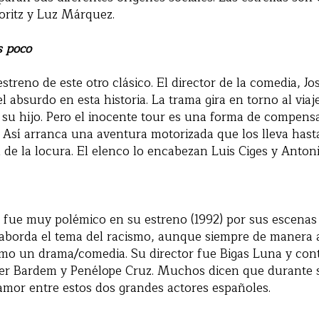
oritz y Luz Márquez.
s poco
streno de este otro clásico. El director de la comedia, J
del absurdo en esta historia. La trama gira en torno al vi
 su hijo. Pero el inocente tour es una forma de compens
 Así arranca una aventura motorizada que los lleva has
l de la locura. El elenco lo encabezan Luis Ciges y Anton
e fue muy polémico en su estreno (1992) por sus escenas
n aborda el tema del racismo, aunque siempre de manera 
omo un drama/comedia. Su director fue Bigas Luna y con
vier Bardem y Penélope Cruz. Muchos dicen que durante 
 amor entre estos dos grandes actores españoles.