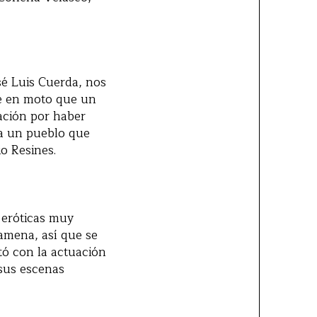
osé Luis Cuerda, nos
aje en moto que un
ación por haber
ta un pueblo que
io Resines.
 eróticas muy
amena, así que se
tó con la actuación
sus escenas