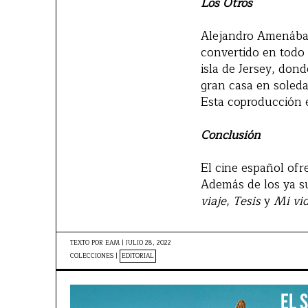
Los Otros
Alejandro Amenábar 
convertido en todo u
isla de Jersey, don
gran casa en soled
Esta coproducción 
Conclusión
El cine español ofr
Además de los ya s
viaje
,
Tesis
y
Mi vid
TEXTO POR
EAM
|
JULIO 28, 2022
COLECCIONES |
EDITORIAL