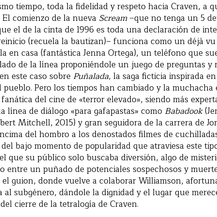
mo tiempo, toda la fidelidad y respeto hacia Craven, a q
. El comienzo de la nueva
Scream
–que no tenga un 5 det
ue el de la cinta de 1996 es toda una declaración de int
reinicio (recuela la bautizan)– funciona como un déjà vu
a en casa (fantástica Jenna Ortega), un teléfono que su
o lado de la línea proponiéndole un juego de preguntas y
, en este caso sobre
Puñalada
, la saga ficticia inspirada en
l pueblo. Pero los tiempos han cambiado y la muchacha 
anática del cine de «terror elevado», siendo más expert
 línea de diálogo «para gafapastas» como
Babadook
(Je
bert Mitchell, 2015) y gran seguidora de la carrera de Jo
ncima del hombro a los denostados filmes de cuchilladas
del bajo momento de popularidad que atraviesa este tipo
 el que su público solo buscaba diversión, algo de misteri
no entre un puñado de potenciales sospechosos y muerte
e el guion, donde vuelve a colaborar Williamson, afortu
ia al subgénero, dándole la dignidad y el lugar que merec
el cierre de la tetralogía de Craven.