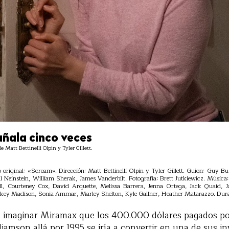
ñala cinco veces
att Bettinelli Olpin y Tyler Gillett.
 original: «Scream». Dirección: Matt Bettinelli Olpin y Tyler Gillett. Guion: Guy Bu
l Neinstein, William Sherak, James Vanderbilt. Fotografía: Brett Jutkiewicz. Música:
ell, Courteney Cox, David Arquette, Melissa Barrera, Jenna Ortega, Jack Quaid
key Madison, Sonia Ammar, Marley Shelton, Kyle Gallner, Heather Matarazzo. Dura
 imaginar Miramax que los 400.000 dólares pagados por
liamson allá por 1995 se iría a convertir en una de sus i