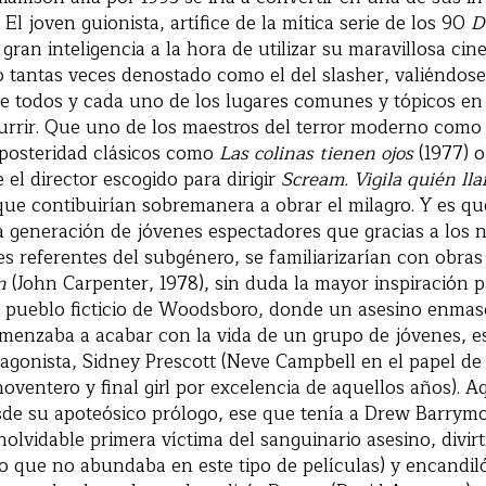
 El joven guionista, artífice de la mítica serie de los 90
D
ran inteligencia a la hora de utilizar su maravillosa cine
 tantas veces denostado como el del slasher, valiéndose
de todos y cada uno de los lugares comunes y tópicos en
ncurrir. Que uno de los maestros del terror moderno com
 posteridad clásicos como
Las colinas tienen ojos
(1977) 
 el director escogido para dirigir
Scream. Vigila quién ll
que contibuirían sobremanera a obrar el milagro. Y es qu
a generación de jóvenes espectadores que gracias a los
s referentes del subgénero, se familiarizarían con obr
n
(John Carpenter, 1978), sin duda la mayor inspiración p
l pueblo ficticio de Woodsboro, donde un asesino enma
enzaba a acabar con la vida de un grupo de jóvenes, e
tagonista, Sidney Prescott (Neve Campbell en el papel de 
noventero y final girl por excelencia de aquellos años). A
de su apoteósico prólogo, ese que tenía a Drew Barrymo
inolvidable primera víctima del sanguinario asesino, divir
go que no abundaba en este tipo de películas) y encandil