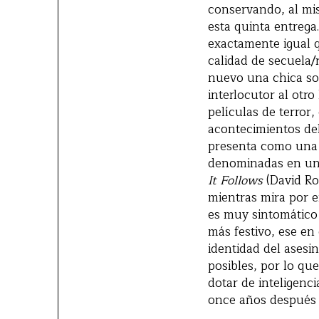
conservando, al mis
esta quinta entrega
exactamente igual q
calidad de secuela/
nuevo una chica sol
interlocutor al otr
películas de terror
acontecimientos de
presenta como una f
denominadas en una
It Follows
(David Ro
mientras mira por e
es muy sintomático 
más festivo, ese en
identidad del asesi
posibles, por lo qu
dotar de inteligenc
once años después d