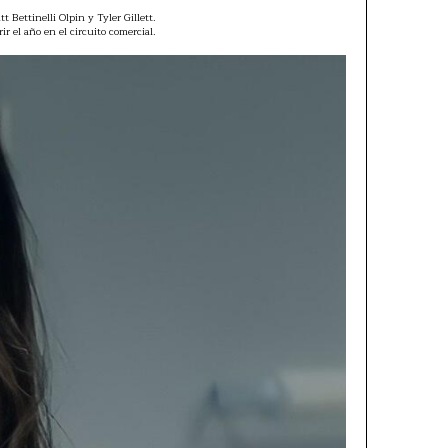
tt Bettinelli Olpin y Tyler Gillett.
r el año en el circuito comercial.