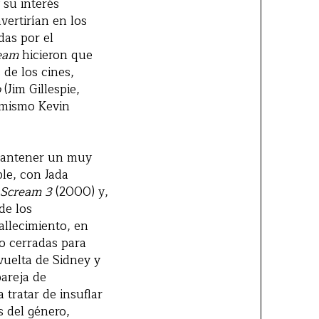
 su interés
ertirían en los
das por el
eam
hicieron que
 de los cines,
o
(Jim Gillespie,
 mismo Kevin
mantener un muy
le, con Jada
Scream 3
(2000) y,
de los
allecimiento, en
o cerradas para
uelta de Sidney y
pareja de
 tratar de insuflar
s del género,