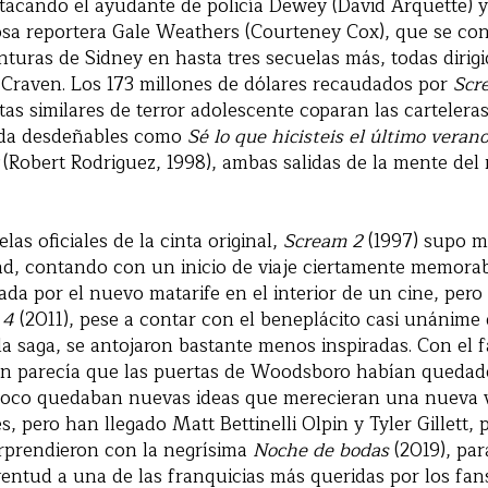
tacando el ayudante de policía Dewey (David Arquette) y
sa reportera Gale Weathers (Courteney Cox), que se conv
uras de Sidney en hasta tres secuelas más, todas dirigi
Craven. Los 173 millones de dólares recaudados por
Scr
s similares de terror adolescente coparan las carteleras
ada desdeñables como
Sé lo que hicisteis el último veran
(Robert Rodriguez, 1998), ambas salidas de la mente del
las oficiales de la cinta original,
Scream 2
(1997) supo 
ad, contando con un inicio de viaje ciertamente memorab
ada por el nuevo matarife en el interior de un cine, pero
 4
(2011), pese a contar con el beneplácito casi unánime 
la saga, se antojaron bastante menos inspiradas. Con el f
n parecía que las puertas de Woodsboro habían quedad
oco quedaban nuevas ideas que merecieran una nueva v
, pero han llegado Matt Bettinelli Olpin y Tyler Gillett, 
orprendieron con la negrísima
Noche de bodas
(2019), para
ntud a una de las franquicias más queridas por los fan