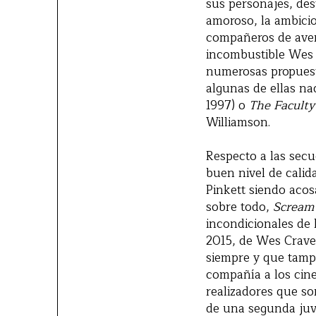
sus personajes, des
amoroso, la ambicio
compañeros de avent
incombustible Wes 
numerosas propuesta
algunas de ellas n
1997) o
The Faculty
Williamson.
Respecto a las secue
buen nivel de calid
Pinkett siendo acos
sobre todo,
Scream
incondicionales de 
2015, de Wes Crave
siempre y que tamp
compañía a los cines
realizadores que s
de una segunda juve