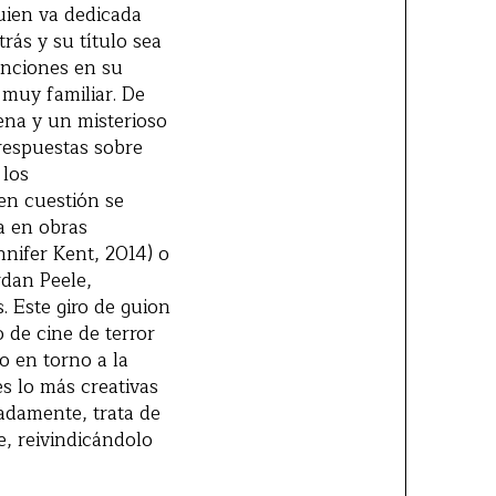
uien va dedicada
rás y su título sea
enciones en su
 muy familiar. De
ena y un misterioso
 respuestas sobre
 los
en cuestión se
a en obras
nnifer Kent, 2014) o
rdan Peele,
. Este giro de guion
 de cine de terror
o en torno a la
s lo más creativas
nadamente, trata de
e, reivindicándolo