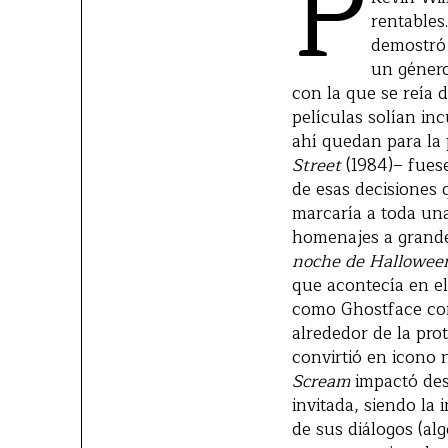
P
rentables.
demostró g
un género
con la que se reía 
películas solían i
ahí quedan para la
Street
(1984)– fuese
de esas decisiones 
marcaría a toda un
homenajes a grande
noche de Hallowee
que acontecía en e
como Ghostface com
alrededor de la pro
convirtió en icono 
Scream
impactó des
invitada, siendo la 
de sus diálogos (al