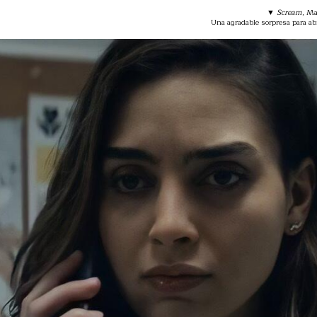
▼
Scream
, Ma
Una agradable sorpresa para abri