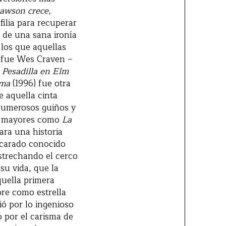
awson crece
,
filia para recuperar
 de una sana ironía
 los que aquellas
o fue Wes Craven –
o
Pesadilla en Elm
ama
(1996) fue otra
e aquella cinta
 numerosos guiños y
as mayores como
La
ara una historia
scarado conocido
strechando el cerco
su vida, que la
quella primera
re como estrella
tió por lo ingenioso
ó por el carisma de