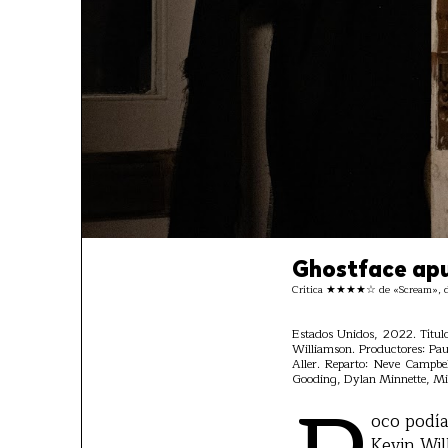
Ghostface apu
Crítica ★★★★☆ de «Scream», de M
Estados Unidos, 2022. Título
Williamson. Productores: Pau
Aller. Reparto: Neve Campb
Gooding, Dylan Minnette, Mi
oco podía
Kevin Wil