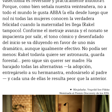
vasectomía es reversible y prácticamente indolora!).
Porque, como bien señala nuestra veinteañera, no a
todo el mundo le gusta ABBA (a ella desde luego que
no) ni todas las mujeres conocen la verdadera
felicidad cuando la maternidad les llega (Rakel
tampoco). Conforme el metraje avanza y el nonato se
impacienta por salir, el tono cómico y desenfadado
del inicio se va diluyendo en favor de uno más
dramático, aunque igualmente efectivo. No podía ser
menos: Rakel todavía quiere ser astronauta, guarda
forestal… pero sigue sin querer ser madre. Ha
barajado todas las alternativas —la adopción,
entregárselo a su hermanastra, endosárselo al padre
— y cada una de ellas le resulta peor que la anterior.
▼
Ninjababy
, Yngvild Sve Flikke
Nominada al Premio Discovery de los EFA.