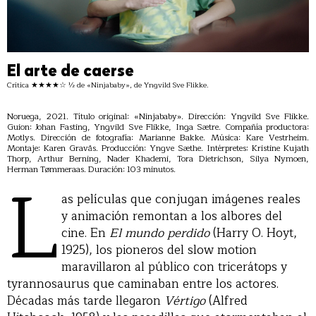
El arte de caerse
Crítica ★★★★☆ ½ de «Ninjababy», de Yngvild Sve Flikke.
Noruega, 2021. Título original: «Ninjababy». Dirección: Yngvild Sve Flikke.
Guion: Johan Fasting, Yngvild Sve Flikke, Inga Sætre. Compañía productora:
Motlys. Dirección de fotografía: Marianne Bakke. Música: Kare Vestrheim.
Montaje: Karen Gravås. Producción: Yngve Sæthe. Intérpretes: Kristine Kujath
Thorp, Arthur Berning, Nader Khademi, Tora Dietrichson, Silya Nymoen,
L
Herman Tømmeraas. Duración: 103 minutos.
as películas que conjugan imágenes reales
y animación remontan a los albores del
cine. En
El mundo perdido
(Harry O. Hoyt,
1925), los pioneros del slow motion
maravillaron al público con tricerátops y
tyrannosaurus que caminaban entre los actores.
Décadas más tarde llegaron
Vértigo
(Alfred