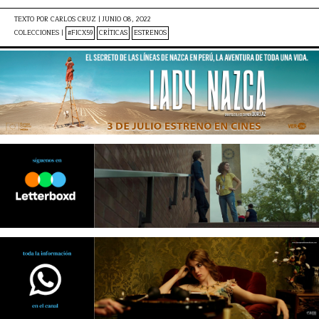
TEXTO POR
CARLOS CRUZ
|
JUNIO 08, 2022
COLECCIONES |
#FICX59
CRÍTICAS
ESTRENOS