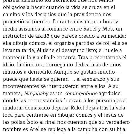
plasma asimismo los sacrificios que nos vemos
obligados a hacer cuando la vida se cruza en el
camino y los designios que la providencia nos
prometió se tuercen. Durante más de una hora y
media asistimos al romance entre Rakel y Mos, un
instructor de aikidō que parece creado a su medida:
ella dibuja cómics, él organiza partidas de rol; ella se
levanta tarde, él tiene el desayuno listo; él huele a
mantequilla y a ella le encanta. Tras presentarnos el
idilio, la directora noruega no dedica más de unos
minutos a derribarlo. Aunque se gustan mucho —
puede que hasta se quieran—, el embarazo y sus
inconvenientes se interpusieron entre ellos. A su
manera,
Ninjababy
es un
coming-of-age
agridulce
donde las circunstancias fuerzan a los personajes a
madurar demasiado deprisa. Rakel deja atrás la vida
loca para centrarse en dibujar cómics y el Jesús de
las pollas (solo al final nos cuentan que su verdadero
nombre es Are) se repliega a la campiña con su hija.