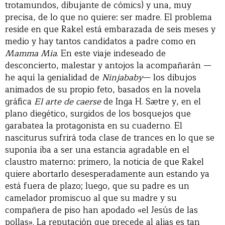
trotamundos, dibujante de cómics) y una, muy
precisa, de lo que no quiere: ser madre. El problema
reside en que Rakel está embarazada de seis meses y
medio y hay tantos candidatos a padre como en
Mamma Mia
. En este viaje indeseado de
desconcierto, malestar y antojos la acompañarán —
he aquí la genialidad de
Ninjababy
— los dibujos
animados de su propio feto, basados en la novela
gráfica
El arte de caerse
de Inga H. Sætre y, en el
plano diegético, surgidos de los bosquejos que
garabatea la protagonista en su cuaderno. El
nasciturus sufrirá toda clase de trances en lo que se
suponía iba a ser una estancia agradable en el
claustro materno: primero, la noticia de que Rakel
quiere abortarlo desesperadamente aun estando ya
está fuera de plazo; luego, que su padre es un
camelador promiscuo al que su madre y su
compañera de piso han apodado «el Jesús de las
pollas». La reputación que precede al alias es tan