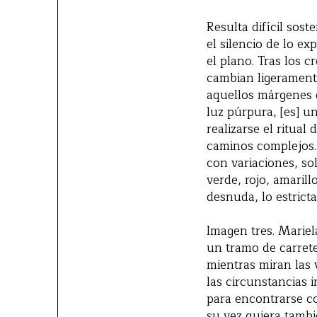
Resulta difícil sos
el silencio de lo e
el plano. Tras los c
cambian ligeramente
aquellos márgenes d
luz púrpura, [es] u
realizarse el ritua
caminos complejos. 
con variaciones, so
verde, rojo, amaril
desnuda, lo estricta
Imagen tres. Mariel
un tramo de carrete
mientras miran las 
las circunstancias 
para encontrarse c
su vez quiera tambi