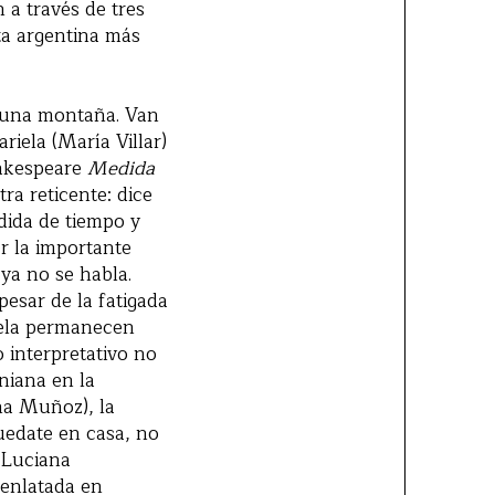
 a través de tres
ta argentina más
 una montaña. Van
iela (María Villar)
hakespeare
Medida
ra reticente: dice
dida de tiempo y
r la importante
ya no se habla.
pesar de la fatigada
iela permanecen
o interpretativo no
niana en la
na Muñoz), la
uedate en casa, no
 Luciana
 enlatada en