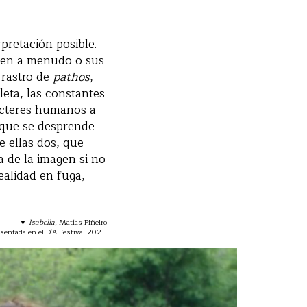
rpretación posible.
icen a menudo o sus
 rastro de
pathos
,
leta, las constantes
racteres humanos a
a que se desprende
e ellas dos, que
a de la imagen si no
ealidad en fuga,
▼
Isabella
, Matías Piñeiro
sentada en el D'A Festival 2021.