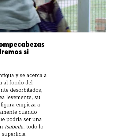
 rompecabezas
dremos si
ntigua y se acerca a
a al fondo del
ente desorbitados,
ea levemente, su
 figura empieza a
olamente cuando
que podría ser una
en
Isabella
, todo lo
 superficie.