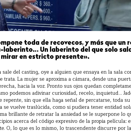
ompone toda de recovecos, y más que un
a-laberinto… Un laberinto del que solo sal
mirar en estricto presente».
 sale del casting, oye a alguien que ensaya en la sala co
e trata. La mujer se aproxima a cámara, desde una puert
derecha, hacia la voz. Pronto sus ojos quedan completam
mo podemos adivinar curiosidad, recelo, inquietud… Jad
de repente, sin que ella haga señal de percatarse, toda su
a se vuelve traslúcida, como si pudiera tener entidad s
rma brillante de retratar la ansiedad se le superpone lo 
cipios acerca del código expresivo de la propia película: 
e. O, lo que es lo mismo, lo trascendente discurre por la