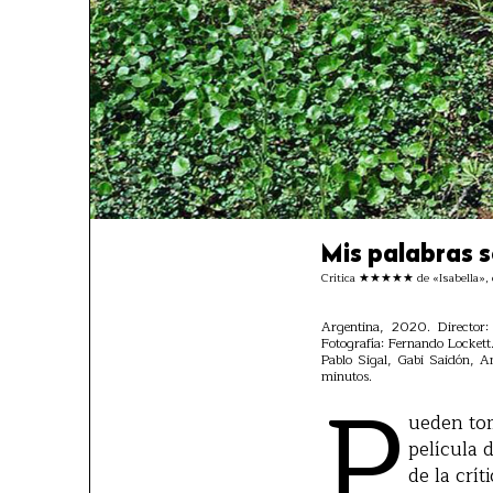
Mis palabras 
Crítica ★★★★★ de «Isabella», d
Argentina, 2020. Director:
Fotografía: Fernando Lockett
Pablo Sigal, Gabi Saidón, A
P
minutos.
ueden to
película 
de la crí