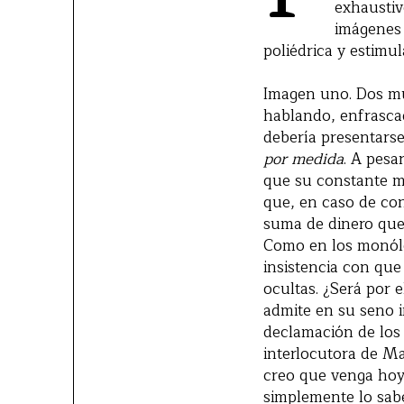
exhaustiv
imágenes 
poliédrica y estimu
Imagen uno. Dos mu
hablando, enfrascad
debería presentarse
por medida
. A pesa
que su constante m
que, en caso de con
suma de dinero que
Como en los monólog
insistencia con qu
ocultas. ¿Será por 
admite en su seno i
declamación de los 
interlocutora de M
creo que venga hoy
simplemente lo sabe