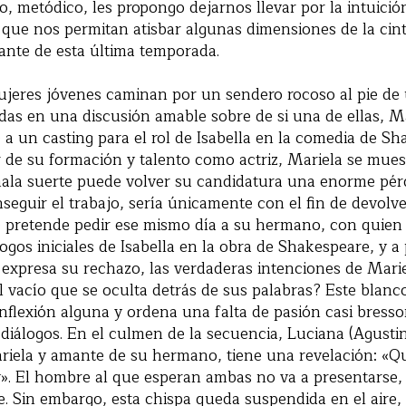
o, metódico, les propongo dejarnos llevar por la intuición
que nos permitan atisbar algunas dimensiones de la cin
lante de esta última temporada.
jeres jóvenes caminan por un sendero rocoso al pie de
as en una discusión amable sobre de si una de ellas, Mar
 a un casting para el rol de Isabella en la comedia de S
r de su formación y talento como actriz, Mariela se muest
ala suerte puede volver su candidatura una enorme pér
seguir el trabajo, sería únicamente con el fin de devolve
 pretende pedir ese mismo día a su hermano, con quien 
os iniciales de Isabella en la obra de Shakespeare, y a 
e expresa su rechazo, las verdaderas intenciones de Mar
el vacío que se oculta detrás de sus palabras? Este blanc
nflexión alguna y ordena una falta de pasión casi bresso
diálogos. En el culmen de la secuencia, Luciana (Agusti
ariela y amante de su hermano, tiene una revelación: «Q
». El hombre al que esperan ambas no va a presentarse,
. Sin embargo, esta chispa queda suspendida en el aire,