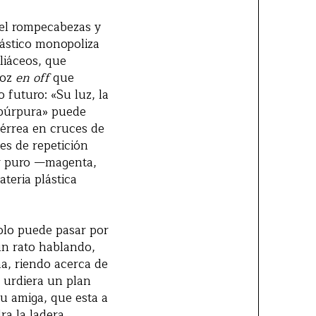
 el rompecabezas y
lástico monopoliza
iliáceos, que
voz
en off
que
 futuro: «Su luz, la
z púrpura» puede
férrea en cruces de
es de repetición
lor puro —magenta,
teria plástica
solo puede pasar por
un rato hablando,
ña, riendo acerca de
a urdiera un plan
u amiga, que esta a
a la ladera.