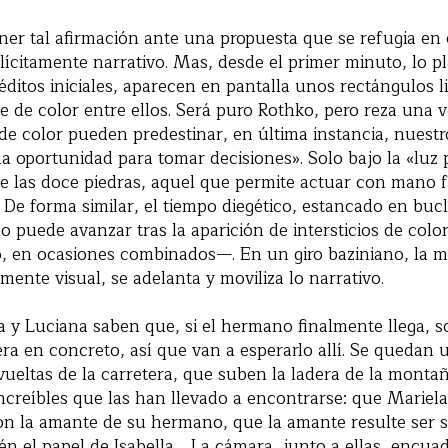
tener tal afirmación ante una propuesta que se refugia en
xplícitamente narrativo. Mas, desde el primer minuto, lo p
réditos iniciales, aparecen en pantalla unos rectángulos l
 de color entre ellos. Será puro Rothko, pero reza una 
e color pueden predestinar, en última instancia, nuestro
na oportunidad para tomar decisiones». Solo bajo la «lu
l de las doce piedras, aquel que permite actuar con mano 
De forma similar, el tiempo diegético, estancado en bucl
lo puede avanzar tras la aparición de intersticios de co
lo, en ocasiones combinados—. En un giro baziniano, la ma
mente visual, se adelanta y moviliza lo narrativo.
a y Luciana saben que, si el hermano finalmente llega, 
ra en concreto, así que van a esperarlo allí. Se quedan 
vueltas de la carretera, que suben la ladera de la monta
increíbles que las han llevado a encontrarse: que Mariel
on la amante de su hermano, que la amante resulte ser s
én el papel de Isabella… La cámara, junto a ellas, encuadr