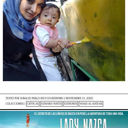
TEXTO POR
IGNACIO PABLO RICO GUASTAVINO
|
NOVIEMBRE 13, 2020
COLECCIONES |
CRÍTICAS
EDWARD WATTS
ESTRENOS
WAAD AL-KATEAB