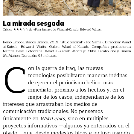
La mirada sesgada
Crítica ★★★☆☆ de «Para Sama», de Waad al-Kateab, Edward Watts.
Reino Unido-Estados Unidos, 2019. Título original: «For Sama». Dirección: Waad
al-Kateab, Edward Watts. Guion: Waad al-Kateab. Compañías productoras:
Nainita Desai. Fotografía: Waad al-Kateab. Montaje: Chloe Lambourne y Simon
C
McMahon. Duración: 93 minutos.
on la guerra de Iraq, las nuevas
tecnologías posibilitaron maneras inéditas
de ejercer el periodismo bélico: más
inmediato, próximo a los hechos y, en el
mejor de los casos, independiente de los
intereses que arrastraban los medios de
comunicación tradicionales. No pensemos
únicamente en
WikiLeaks
, sino en múltiples
proyectos informativos —algunos ya enterrados en el
olvido— que, desde modestos blogs e incluso usando