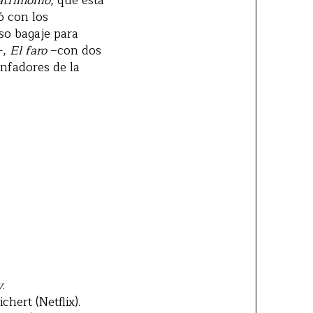
atrimonio
, que esta
ó con los
so bagaje para
—,
El faro
–con dos
unfadores de la
y
.
chert (Netflix).