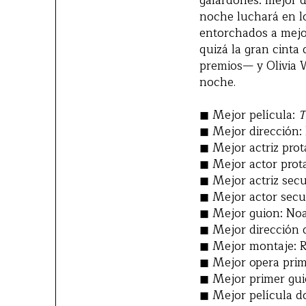
galardones: mejor d
noche luchará en lo
entorchados a mejo
quizá la gran cinta 
premios— y Olivia 
noche.
◼ Mejor película:
T
◼ Mejor dirección:
◼ Mejor actriz prot
◼ Mejor actor prot
◼ Mejor actriz sec
◼ Mejor actor secu
◼ Mejor guion: No
◼ Mejor dirección d
◼ Mejor montaje: R
◼ Mejor opera pri
◼ Mejor primer guio
◼ Mejor película 