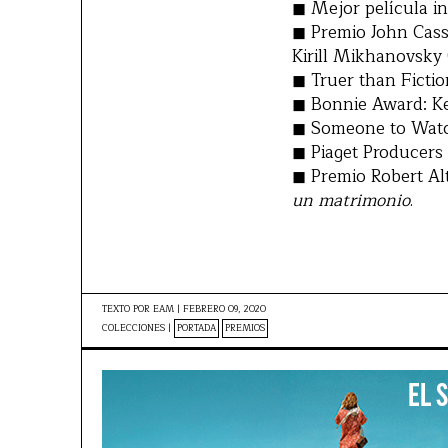
◼ Mejor película i
◼ Premio John Cass
Kirill Mikhanovsky 
◼ Truer than Ficti
◼ Bonnie Award: Ke
◼ Someone to Watc
◼ Piaget Producers
◼ Premio Robert Alt
un matrimonio
.
TEXTO POR
EAM
|
FEBRERO 09, 2020
COLECCIONES |
PORTADA
PREMIOS