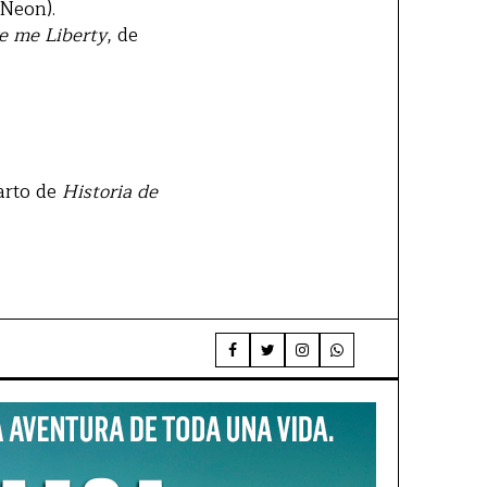
(Neon).
e me Liberty
, de
parto de
Historia de