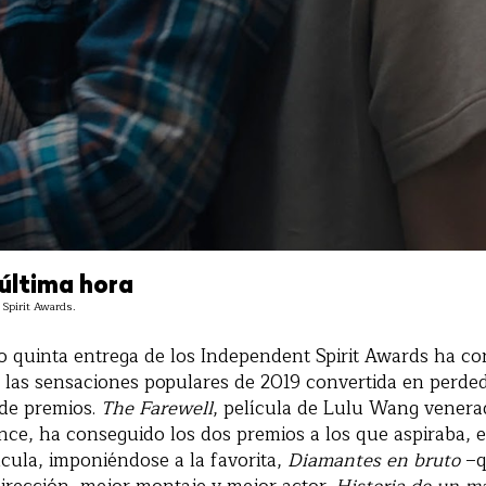
 última hora
 Spirit Awards.
mo quinta entrega de los Independent Spirit Awards ha co
 las sensaciones populares de 2019 convertida en perde
de premios.
The Farewell
, película de Lulu Wang venera
ce, ha conseguido los dos premios a los que aspiraba, en
ícula, imponiéndose a la favorita,
Diamantes en bruto
–q