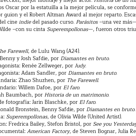
irección, mejor montaje y mejor actor.
Historia de un m
s Oscar por la estatuilla a la mejor película, se conform
r guion y el Robert Altman Award al mejor reparto. Esca
del cine
indie
del pasado curso.
Parásitos
–una vez más
Wilde –con su cinta
Superempollonas
—, fueron otros tri
he Farewell
, de Lulu Wang (A24).
 Benny y Josh Safdie, por
Diamantes en bruto
.
agonista: Renée Zellweger, por
Judy
.
agonista: Adam Sandler, por
Diamantes en bruto
.
undaria: Zhao Shuzhen, por
The Farewell
.
ndario: Willem Dafoe, por
El faro
.
ah Baumbach, por
Historia de un matrimonio
.
e fotografía: Jarin Blaschke, por
El faro
.
onald Bronstein, Benny Safdie, por
Diamantes en bruto
.
ma:
Superempollonas
, de Olivia Wilde (United Artist).
n: Fredrica Bailey, Stefon Bristol, por
See you Yesterda
documental:
American Factory
, de Steven Bognar, Julia Rei