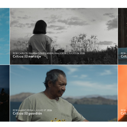
POR CARLOS IBARRA GRAU | #BERLINALE2026 | JULIO 24, 2026
POR 
Crítica | El mensaje
Crí
POR MARIO PEÑA | JULIO 17, 2026
POR 
Crítica | El guardíán
Crít