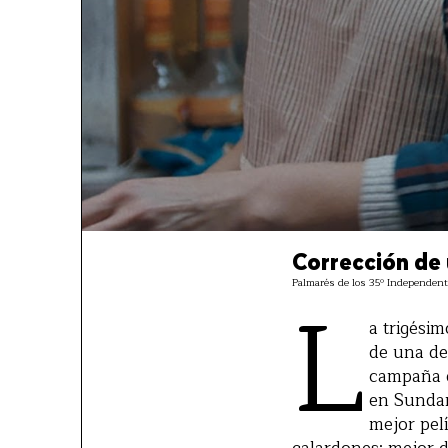
Corrección de
L
Palmarés de los 35º Independent
a trigési
de una de
campaña 
en Sundan
mejor pel