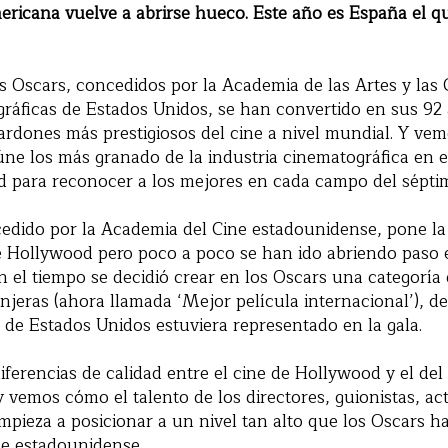
ricana vuelve a abrirse hueco. Este año es España el que
s Oscars, concedidos por la Academia de las Artes y las 
ráficas de Estados Unidos, se han convertido en sus 92 
lardones más prestigiosos del cine a nivel mundial. Y ve
úne los más granado de la industria cinematográfica en 
 para reconocer a los mejores en cada campo del séptim
cedido por la Academia del Cine estadounidense, pone la
 Hollywood pero poco a poco se han ido abriendo paso el
n el tiempo se decidió crear en los Oscars una categoría
anjeras (ahora llamada ‘Mejor película internacional’), de
 de Estados Unidos estuviera representado en la gala.
iferencias de calidad entre el cine de Hollywood y el del
 vemos cómo el talento de los directores, guionistas, act
pieza a posicionar a un nivel tan alto que los Oscars h
ne estadounidense.