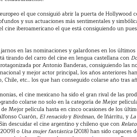
 europeo el que consiguió abrir la puerta de Hollywood 
ofundos y sus actuaciones más sentimentales y simbólica
el cine iberoamericano el que está consiguiendo un pue
jarnos en las nominaciones y galardones en los últimos 
tá tirando del carro del cine en lengua castellana con
Do
rotagonizada por Antonio Banderas, consiguiendo las n
rnacional y mejor actor principal, los años anteriores ha
 Chile, etc... los que han conseguido colarse año tras añ
monias, el cine mexicano ha sido el gran rival de las pro
grando colarse no solo en la categoría de Mejor película
a de Mejor película hasta en cinco ocasiones de los últim
Alfonso Cuarón,
El renacido
y
Birdman
, de Iñárritu, y
La
 Sin descuidar el cine argentino y chileno que con
Relato
(2009) o
Una mujer fantástica
(2018) han sido capaces d