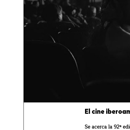
El cine iberoa
Se acerca la 92ª ed