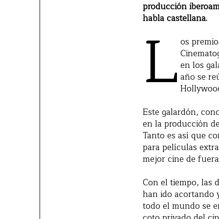
producción iberoame
habla castellana.
L
os premio
Cinematog
en los ga
año se re
Hollywood
Este galardón, con
en la producción de
Tanto es así que co
para películas extr
mejor cine de fuera
Con el tiempo, las d
han ido acortando y
todo el mundo se em
coto privado del ci