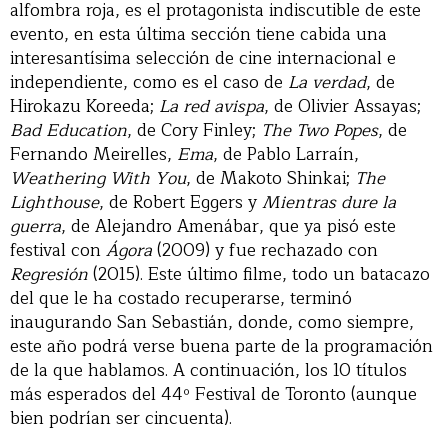
alfombra roja, es el protagonista indiscutible de este
evento, en esta última sección tiene cabida una
interesantísima selección de cine internacional e
independiente, como es el caso de
La verdad
, de
Hirokazu Koreeda;
La red avispa
, de Olivier Assayas;
Bad Education
, de Cory Finley;
The Two Popes
, de
Fernando Meirelles,
Ema
, de Pablo Larraín,
Weathering With You
, de Makoto Shinkai;
The
Lighthouse
, de Robert Eggers y
Mientras dure la
guerra
, de Alejandro Amenábar, que ya pisó este
festival con
Ágora
(2009) y fue rechazado con
Regresión
(2015). Este último filme, todo un batacazo
del que le ha costado recuperarse, terminó
inaugurando San Sebastián, donde, como siempre,
este año podrá verse buena parte de la programación
de la que hablamos. A continuación, los 10 títulos
más esperados del 44º Festival de Toronto (aunque
bien podrían ser cincuenta).