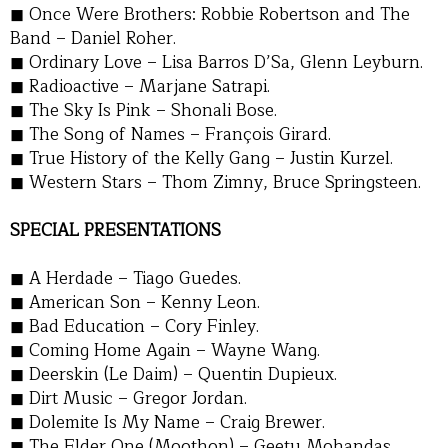
Once Were Brothers: Robbie Robertson and The
Band – Daniel Roher.
Ordinary Love – Lisa Barros D’Sa, Glenn Leyburn.
Radioactive – Marjane Satrapi.
The Sky Is Pink – Shonali Bose.
The Song of Names – François Girard.
True History of the Kelly Gang – Justin Kurzel.
Western Stars – Thom Zimny, Bruce Springsteen.
SPECIAL PRESENTATIONS
A Herdade – Tiago Guedes.
American Son – Kenny Leon.
Bad Education – Cory Finley.
Coming Home Again – Wayne Wang.
Deerskin (Le Daim) – Quentin Dupieux.
Dirt Music – Gregor Jordan.
Dolemite Is My Name – Craig Brewer.
The Elder One (Moothon) – Geetu Mohandas.