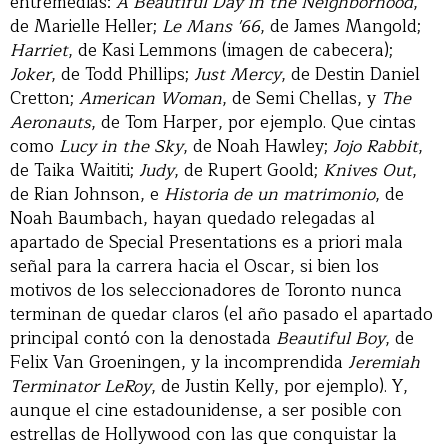
entremedias:
A Beautiful Day in the Neighborhood
,
de Marielle Heller;
Le Mans '66
, de James Mangold;
Harriet
, de Kasi Lemmons (imagen de cabecera);
Joker
, de Todd Phillips;
Just Mercy
, de Destin Daniel
Cretton;
American Woman
, de Semi Chellas, y
The
Aeronauts
, de Tom Harper, por ejemplo. Que cintas
como
Lucy in the Sky
, de Noah Hawley;
Jojo Rabbit
,
de Taika Waititi;
Judy
, de Rupert Goold;
Knives Out
,
de Rian Johnson, e
Historia de un matrimonio
, de
Noah Baumbach, hayan quedado relegadas al
apartado de Special Presentations es a priori mala
señal para la carrera hacia el Oscar, si bien los
motivos de los seleccionadores de Toronto nunca
terminan de quedar claros (el año pasado el apartado
principal contó con la denostada
Beautiful Boy
, de
Felix Van Groeningen, y la incomprendida
Jeremiah
Terminator LeRoy
, de Justin Kelly, por ejemplo). Y,
aunque el cine estadounidense, a ser posible con
estrellas de Hollywood con las que conquistar la