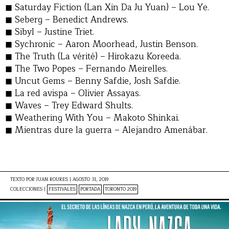
Saturday Fiction (Lan Xin Da Ju Yuan) – Lou Ye.
Seberg – Benedict Andrews.
Sibyl – Justine Triet.
Sychronic – Aaron Moorhead, Justin Benson.
The Truth (La vérité) – Hirokazu Koreeda.
The Two Popes – Fernando Meirelles.
Uncut Gems – Benny Safdie, Josh Safdie.
La red avispa – Olivier Assayas.
Waves – Trey Edward Shults.
Weathering With You – Makoto Shinkai.
Mientras dure la guerra – Alejandro Amenábar.
TEXTO POR
JUAN ROURES
|
AGOSTO 31, 2019
COLECCIONES |
FESTIVALES
PORTADA
TORONTO 2019