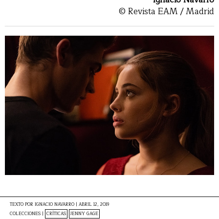
© Revista EAM / Madrid
TEXTO POR
IGNACIO NAVARRO
|
ABRIL 12, 2019
COLECCIONES |
CRÍTICAS
JENNY GAGE