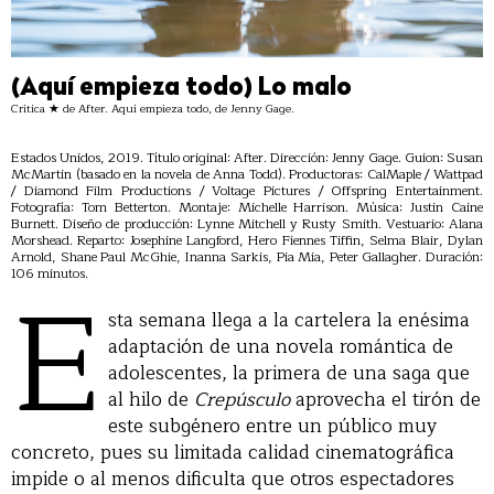
(Aquí empieza todo) Lo malo
Crítica ★ de After. Aquí empieza todo, de Jenny Gage.
Estados Unidos, 2019. Título original: After. Dirección: Jenny Gage. Guion: Susan
McMartin (basado en la novela de Anna Todd). Productoras: CalMaple / Wattpad
/ Diamond Film Productions / Voltage Pictures / Offspring Entertainment.
Fotografía: Tom Betterton. Montaje: Michelle Harrison. Música: Justin Caine
Burnett. Diseño de producción: Lynne Mitchell y Rusty Smith. Vestuario: Alana
Morshead. Reparto: Josephine Langford, Hero Fiennes Tiffin, Selma Blair, Dylan
Arnold, Shane Paul McGhie, Inanna Sarkis, Pia Mia, Peter Gallagher. Duración:
E
106 minutos.
sta semana llega a la cartelera la enésima
adaptación de una novela romántica de
adolescentes, la primera de una saga que
al hilo de
Crepúsculo
aprovecha el tirón de
este subgénero entre un público muy
concreto, pues su limitada calidad cinematográfica
impide o al menos dificulta que otros espectadores