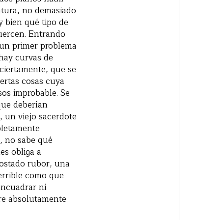
atura, no demasiado
y bien qué tipo de
fuercen. Entrando
e un primer problema
 hay curvas de
 ciertamente, que se
iertas cosas cuya
sos improbable. Se
que deberían
, un viejo sacerdote
pletamente
e, no sabe qué
es obliga a
ostado rubor, una
terrible como que
encuadrar ni
rre absolutamente