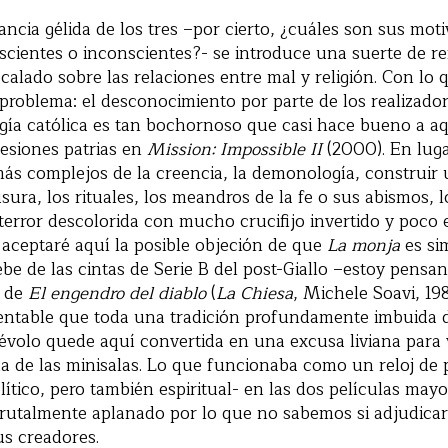
tancia gélida de los tres –por cierto, ¿cuáles son sus mot
cientes o inconscientes?- se introduce una suerte de re
alado sobre las relaciones entre mal y religión. Con lo 
roblema: el desconocimiento por parte de los realizador
ogía católica es tan bochornoso que casi hace bueno a 
esiones patrias en
Mission: Impossible II
(2000). En lug
ás complejos de la creencia, la demonología, construir 
usura, los rituales, los meandros de la fe o sus abismos,
 terror descolorida con mucho crucifijo invertido y poco 
aceptaré aquí la posible objeción de que
La monja
es si
be de las cintas de Serie B del post-Giallo –estoy pens
s de
El engendro del diablo
(
La Chiesa
, Michele Soavi, 198
entable que toda una tradición profundamente imbuida d
alévolo quede aquí convertida en una excusa liviana par
a de las minisalas. Lo que funcionaba como un reloj de 
lítico, pero también espiritual- en las dos películas may
rutalmente aplanado por lo que no sabemos si adjudicar 
us creadores.