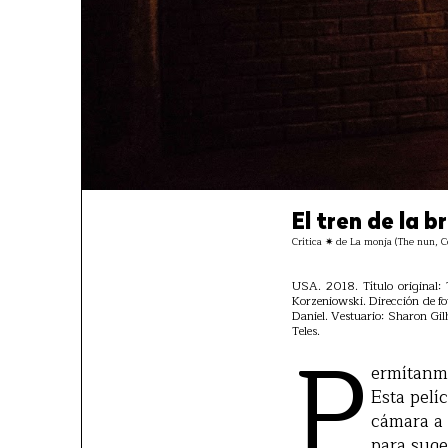
El tren de la 
Crítica ✷ de La monja (The nun, C
USA. 2018. Título original:
Korzeniowski. Dirección de f
Daniel. Vestuario: Sharon Gi
P
Teles.
ermítanme
Esta pelí
cámara a 
para suge