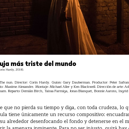
bruja más triste del mundo
orin Hardy, 2018).
 The nun. Director: Corin Hardy. Guion: Gary Dauberman. Productor: Peter Safr
oto: Maxime Alexandre. Montaje: Michael Aller y Ken Blackwell. Dirección de arte: A
lham. Reparto: Demián Birch, Taissa Farmiga, Jonas Blanquet, Bonnie Aarons, Ingrid
 que no pierda su tiempo y diga, con toda crudeza, lo q
cula tiene únicamente un recurso compositivo: encuadrar 
su alrededor desenfocando el fondo y detenerse en el 
rir la amenaza inminente. Para no ser injusto, quizá ha