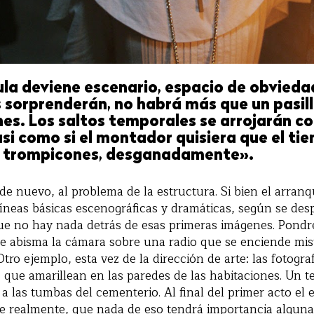
ula deviene escenario, espacio de obviedad
 sorprenderán, no habrá más que un pasillo
es. Los saltos temporales se arrojarán co
si como si el montador quisiera que el t
a trompicones, desganadamente».
de nuevo, al problema de la estructura. Si bien el arranq
íneas básicas escenográficas y dramáticas, según se desp
e no hay nada detrás de esas primeras imágenes. Pondr
ue abisma la cámara sobre una radio que se enciende mi
tro ejemplo, esta vez de la dirección de arte: las fotogra
 que amarillean en las paredes de las habitaciones. Un te
a las tumbas del cementerio. Al final del primer acto el
ve realmente, que nada de eso tendrá importancia alguna 