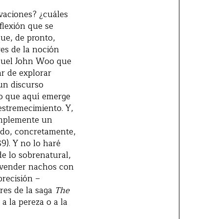
ivaciones? ¿cuáles
flexión que se
que, de pronto,
es de la noción
aquel John Woo que
ar de explorar
un discurso
 lo que aquí emerge
estremecimiento. Y,
mplemente un
ando, concretamente,
9). Y no lo haré
e lo sobrenatural,
a vender nachos con
precisión –
ores de la saga
The
a la pereza o a la