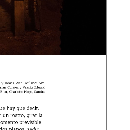
an y James Wan. Música: Abel
drian Curelea y Vraciu Eduard
 Bisu, Charlotte Hope, Sandra
ue hay que decir.
un rostro, girar la
momento previsible
y dos planos
nadir