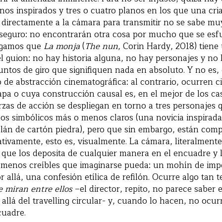
os inspirados y tres o cuatro planos en los que una cri
a directamente a la cámara para transmitir no se sabe mu
 aseguro: no encontrarán otra cosa por mucho que se es
digamos que
La monja
(
The nun
, Corin Hardy, 2018) tien
l guion: no hay historia alguna, no hay personajes y no
ntos de giro que signifiquen nada en absoluto. Y no es,
io de abstracción cinematográfica: al contrario, ocurren c
apa o cuya construcción causal es, en el mejor de los ca
zas de acción se despliegan en torno a tres personajes 
los simbólicos más o menos claros (una novicia inspirada
lán de cartón piedra), pero que sin embargo, están com
tivamente, esto es, visualmente. La cámara, literalment
í que los deposita de cualquier manera en el encuadre y l
s menos creíbles que imaginarse pueda: un mohín de imp
r allá, una confesión etílica de refilón. Ocurre algo tan 
e miran entre ellos
–el director, repito, no parece saber 
 allá del travelling circular- y, cuando lo hacen, no ocu
cuadre.