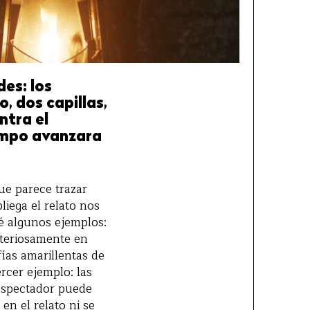
es: los
, dos capillas,
ntra el
iempo avanzara
ue parece trazar
liega el relato nos
é algunos ejemplos:
steriosamente en
fías amarillentas de
rcer ejemplo: las
 espectador puede
en el relato ni se