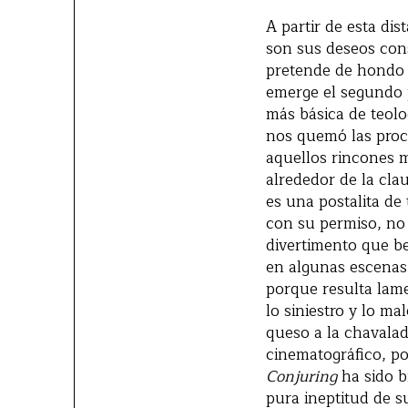
A partir de esta dis
son sus deseos cons
pretende de hondo c
emerge el segundo p
más básica de teol
nos quemó las proc
aquellos rincones m
alrededor de la cla
es una postalita de
con su permiso, no 
divertimento que be
en algunas escena
porque resulta lam
lo siniestro y lo m
queso a la chavalad
cinematográfico, po
Conjuring
ha sido b
pura ineptitud de s