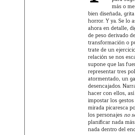
más o men
bien diseñada, grit
horror. Y ya. Se lo
ahora en detalle, 
de peso derivado de
transformación o pu
trate de un ejercic
relación se nos esc
supone que las fuer
representar tres po
atormentado, un ga
desencajados. Narra
hacer con ellos, as
impostar los gesto
mirada picaresca po
los personajes
no s
planificar nada más
nada dentro del en