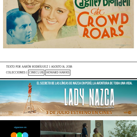
TEXTO POR
AARÓN RODRÍGUEZ
|
AGOSTO 16, 2018
COLECCIONES |
CINECLUB
HOWARD HAWKS