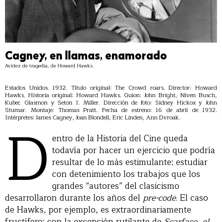
Cagney, en llamas, enamorado
Avidez de tragedia, de Howard Hawks.
Estados Unidos. 1932. Título original: The Crowd roars. Director: Howard
Hawks. Historia original: Howard Hawks. Guion: John Bright, Niven Busch,
Kubec Glasmon y Seton I. Miller. Dirección de foto: Sidney Hickox y John
Stumar. Montaje: Thomas Pratt. Fecha de estreno: 16 de abril de 1932.
D
Intérpretes: James Cagney, Joan Blondell, Eric Linden, Ann Dvroak.
entro de la Historia del Cine queda
todavía por hacer un ejercicio que podría
resultar de lo más estimulante: estudiar
con detenimiento los trabajos que los
grandes “autores” del clasicismo
desarrollaron durante los años del
pre-code
. El caso
de Hawks, por ejemplo, es extraordinariamente
fructífero: con la excepción rutilante de
Scarface, el