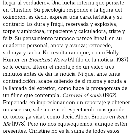
llegar al verdadero». Una lucha interna que persiste
en Christine. Su psicología responde a la figura del
oxímoron, es decir, expresa una característica y su
contrario. Es dura y frágil, reservada y explosiva,
torpe y ambiciosa, impaciente y calculadora, triste y
feliz. Su pensamiento tampoco parece lineal: en su
cuaderno personal, anota y avanza; retrocede,
subraya y tacha. No resulta raro que, como Holly
Hunter en
Broadcast News
(Al filo de la noticia, 1987),
se le ocurra alterar el montaje de un vídeo tres
minutos antes de dar la noticia. Ni que, ante tanta
contradicción, acabe saliendo de sí misma y acuda a
la llamada del exterior, como hace la protagonista de
un filme que contempla,
Carnival of souls
(1962).
Empeñada en impresionar con un reportaje y obtener
un ascenso, sale a cazar el espectáculo más grande
de todos: ¡la vida!, como decía Albert Brooks en
Real
life
(1978). Pero no nos equivoquemos, aunque estén
presentes, Christine no es la suma de todos estos