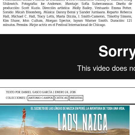
Shilowich. Fotografía: Joe Anderson. Montaje: Sofía Subercaseaux. Diseño de
producción: Scott Kuzio. Dirección artística: Molly Bailey. Vestuario: Emma Potter.
Sonido: Micah Bloomberg. Música: Danny Bensi y Sander Jurriaans. Reparto: Rebecca
Hall, Michael C. Hall, Tracy Letts, Maria Dizzia, J. Smith-Cameron, Timothy Simons,
Kim Shaw, John Cullum, Morgan Spector, Jayson Warner Smith. Duración: 121
minutos. Premios: Mejor actriz en el Festival Internacional de Chicago.
TEXTO POR
DANIEL GASCO GARCÍA
|
ENERO 24, 2018
COLECCIONES |
ANTONIO CAMPOS
CRÍTICAS
INÉDITAS