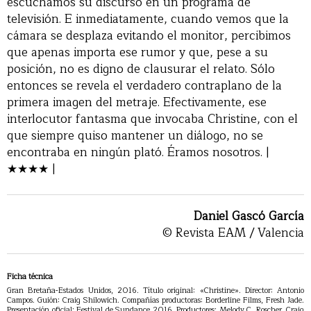
escuchamos su discurso en un programa de
televisión. E inmediatamente, cuando vemos que la
cámara se desplaza evitando el monitor, percibimos
que apenas importa ese rumor y que, pese a su
posición, no es digno de clausurar el relato. Sólo
entonces se revela el verdadero contraplano de la
primera imagen del metraje. Efectivamente, ese
interlocutor fantasma que invocaba Christine, con el
que siempre quiso mantener un diálogo, no se
encontraba en ningún plató. Éramos nosotros. |
★★★★ |
Daniel Gascó García
© Revista EAM / Valencia
Ficha técnica
Gran Bretaña-Estados Unidos, 2016. Título original: «Christine». Director: Antonio
Campos. Guión: Craig Shilowich. Compañías productoras: Borderline Films, Fresh Jade.
Presentación oficial: Festival de Sundance 2016. Productores: Melody C. Roscher, Craig