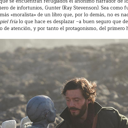
a que se encuentran refugiados el anónimo narrador de l
ro de infortunios, Gunter (Ray Stevenson). Sea como fue
ás «moralista» de un libro que, por lo demás, no es na
piel fría
lo que hace es desplazar –a buen seguro que d
co de atención, y por tanto el protagonismo, del primero 