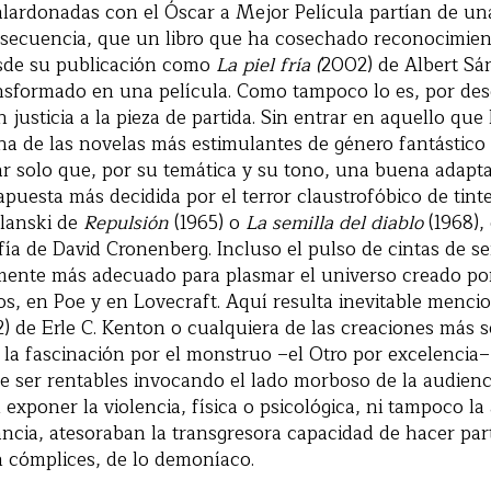
alardonadas con el Óscar a Mejor Película partían de un
nsecuencia, que un libro que ha cosechado reconocimien
esde su publicación como
La piel fría (
2002) de Albert Sá
nsformado en una película. Como tampoco lo es, por desg
justicia a la pieza de partida. Sin entrar en aquello que
a de las novelas más estimulantes de género fantástico
ar solo que, por su temática y su tono, una buena adapta
apuesta más decidida por el terror claustrofóbico de tint
olanski de
Repulsión
(1965) o
La semilla del diablo
(1968),
fía de David Cronenberg. Incluso el pulso de cintas de se
amente más adecuado para plasmar el universo creado po
ros, en Poe y en Lovecraft. Aquí resulta inevitable menc
2) de Erle C. Kenton o cualquiera de las creaciones más 
la fascinación por el monstruo –el Otro por excelencia–
e ser rentables invocando el lado morboso de la audienci
xponer la violencia, física o psicológica, ni tampoco la 
ancia, atesoraban la transgresora capacidad de hacer part
n cómplices, de lo demoníaco.