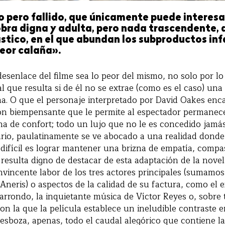
 pero fallido, que únicamente puede interesa
obra digna y adulta, pero nada trascendente, 
ástico, en el que abundan los subproductos inf
peor calaña».
desenlace del filme sea lo peor del mismo, no solo por lo
l que resulta si de él no se extrae (como es el caso) una
a. O que el personaje interpretado por David Oakes enc
ón biempensante que le permite al espectador permanecer
na de confort; todo un lujo que no le es concedido jamás a
ario, paulatinamente se ve abocado a una realidad donde
difícil es lograr mantener una brizna de empatía, compas
é resulta digno de destacar de esta adaptación de la no
vincente labor de los tres actores principales (sumamos 
neris) o aspectos de la calidad de su factura, como el e
arrondo, la inquietante música de Víctor Reyes o, sobre t
n la que la película establece un ineludible contraste en
esboza, apenas, todo el caudal alegórico que contiene la 