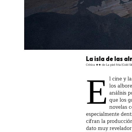
La isla de las a
Crítica ★★ de La piel fría (Cold 
E
l cine y 
los albor
análisis 
que los g
novelas c
especialmente dentr
cifran la producci
dato muy revelador 