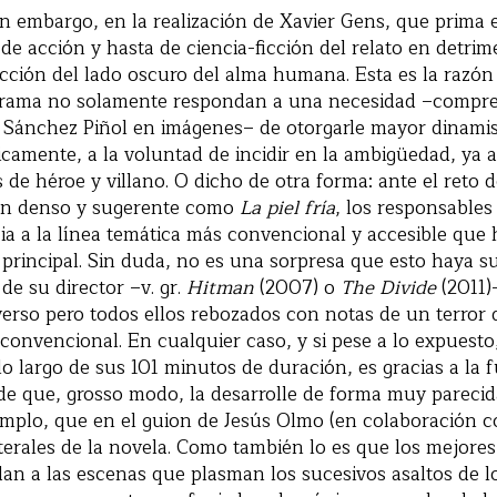
in embargo, en la realización de Xavier Gens, que prima
 de acción y hasta de ciencia-ficción del relato en detri
ección del lado oscuro del alma humana. Esta es la razó
 trama no solamente respondan a una necesidad –compren
e Sánchez Piñol en imágenes– de otorgarle mayor dinami
icamente, a la voluntad de incidir en la ambigüedad, ya 
es de héroe y villano. O dicho de otra forma: ante el reto d
tan denso y sugerente como
La piel fría
, los responsables
a a la línea temática más convencional y accesible que 
 principal. Sin duda, no es una sorpresa que esto haya s
 de su director –v. gr.
Hitman
(2007) o
The Divide
(2011)
verso pero todos ellos rebozados con notas de un terror 
 convencional. En cualquier caso, y si pese a lo expuest
lo largo de sus 101 minutos de duración, es gracias a la f
 de que, grosso modo, la desarrolle de forma muy parecid
jemplo, que en el guion de Jesús Olmo (en colaboración 
iterales de la novela. Como también lo es que los mejor
an a las escenas que plasman los sucesivos asaltos de l