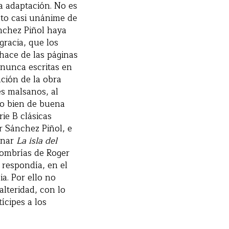
a adaptación. No es
to casi unánime de
nchez Piñol haya
racia, que los
 hace de las páginas
 nunca escritas en
ción de la obra
es malsanos, al
 o bien de buena
rie B clásicas
r Sánchez Piñol, e
ionar
La isla del
sombrías de Roger
 respondía, en el
a. Por ello no
alteridad, con lo
ícipes a los