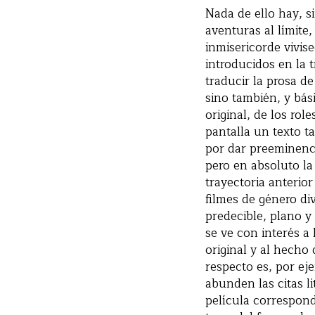
Nada de ello hay, s
aventuras al límite,
inmisericorde vivis
introducidos en la
traducir la prosa d
sino también, y bás
original, de los rol
pantalla un texto 
por dar preeminenci
pero en absoluto la
trayectoria anterior
filmes de género di
predecible, plano y
se ve con interés a 
original y al hecho
respecto es, por e
abunden las citas l
película correspond