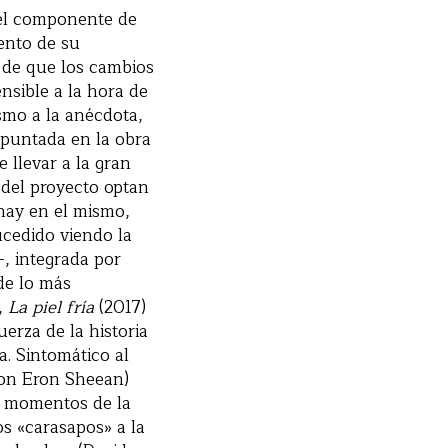
 el componente de
mento de su
n de que los cambios
sible a la hora de
smo a la anécdota,
apuntada en la obra
e llevar a la gran
 del proyecto optan
hay en el mismo,
ucedido viendo la
–, integrada por
de lo más
o,
La piel fría
(2017)
uerza de la historia
a. Sintomático al
con Eron Sheean)
es momentos de la
os «carasapos» a la