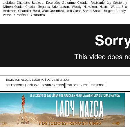
artística: Charlotte Rouleau. Decorados: Suzanne Cloutier. Vestuario: Joy Cretton y
Mirren Gordon-Crozier. Reparto: Brie Larson, Woody Harrelson, Naomi Watts, Ella
Anderson, Chandler Head, Max Greenfield, Josh Caras, Sarah Snook, Brigette Lundy-
Paine. Duración: 127 minutos.
TEXTO POR
IGNACIO NAVARRO
|
OCTUBRE 19, 2017
COLECCIONES |
CRÍTICAS
DESTIN CRETTON
ESTADOS UNIDOS
ESTRENOS