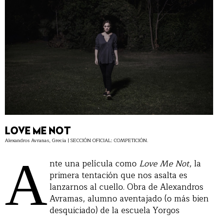
LOVE ME NOT
Alexandros Avranas, Grecia | SECCIÓN OFICIAL: COMPETICIÓN.
A
nte una película como
Love Me Not
, la
primera tentación que nos asalta es
lanzarnos al cuello. Obra de Alexandros
Avramas, alumno aventajado (o más bien
desquiciado) de la escuela Yorgos