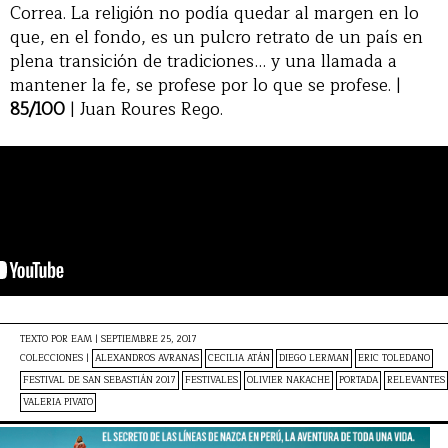
Correa. La religión no podía quedar al margen en lo
que, en el fondo, es un pulcro retrato de un país en
plena transición de tradiciones… y una llamada a
mantener la fe, se profese por lo que se profese. |
85/100
| Juan Roures Rego.
TEXTO POR
EAM
|
SEPTIEMBRE 25, 2017
COLECCIONES |
ALEXANDROS AVRANAS
CECILIA ATÁN
DIEGO LERMAN
ERIC TOLEDANO
FESTIVAL DE SAN SEBASTIÁN 2017
FESTIVALES
OLIVIER NAKACHE
PORTADA
RELEVANTES
VALERIA PIVATO