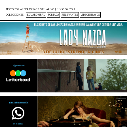
TEXTO POR
ALBERTO SÁEZ VILLARINO
|
JUNIO 06, 2017
COLECCIONES |
EDUARD GRAU
PORTADA
RELEVANTES
VIDEOENSAYOS