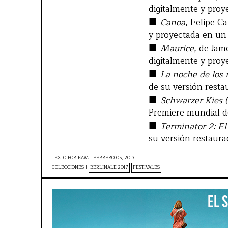
digitalmente y pro
■
Canoa
, Felipe C
y proyectada en un
■
Maurice
, de Jam
digitalmente y pro
■
La noche de los 
de su versión resta
■
Schwarzer Kies (
Premiere mundial de
■
Terminator 2: El 
su versión restaura
TEXTO POR
EAM
|
FEBRERO 05, 2017
COLECCIONES |
BERLINALE 2017
FESTIVALES