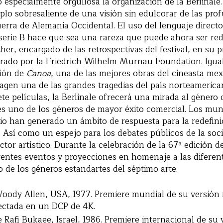
o especialmente orgullosa la organización de la Berlinale.
lo sobresaliente de una visión sin edulcorar de las pro
uerra de Alemania Occidental. El uso del lenguaje directo
serie B hace que sea una rareza que puede ahora ser red
er, encargado de las retrospectivas del festival, en su p
urado por la Friedrich Wilhelm Murnau Foundation. Igua
ción de
Canoa
, una de las mejores obras del cineasta mex
magen una de las grandes tragedias del país norteamerica
ete películas, la Berlinale ofrecerá una mirada al género d
 es uno de los géneros de mayor éxito comercial. Los mun
cio han generado un ámbito de respuesta para la redefinic
. Así como un espejo para los debates públicos de la so
ector artístico. Durante la celebración de la 67ª edición de
rentes eventos y proyecciones en homenaje a las diferen
 de los géneros estandartes del séptimo arte.
Woody Allen, USA, 1977. Premiere mundial de su versión
yectada en un DCP de 4K.
e Rafi Bukaee, Israel, 1986. Premiere internacional de su