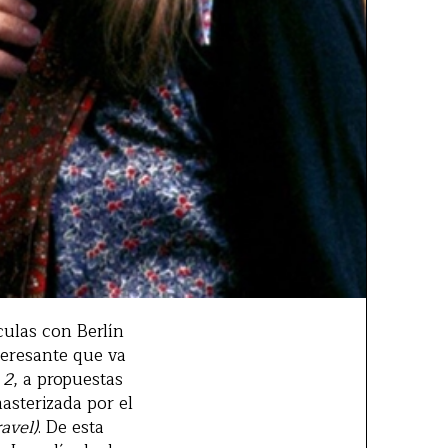
culas con Berlín
teresante que va
 2
, a propuestas
asterizada por el
avel)
. De esta