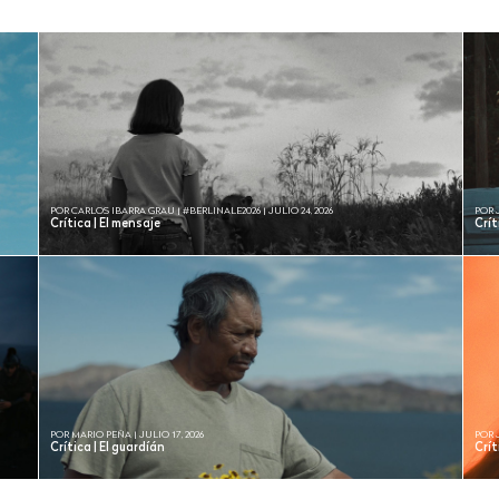
POR CARLOS IBARRA GRAU | #BERLINALE2026 | JULIO 24, 2026
POR 
Crítica | El mensaje
Crí
POR MARIO PEÑA | JULIO 17, 2026
POR 
Crítica | El guardíán
Crít