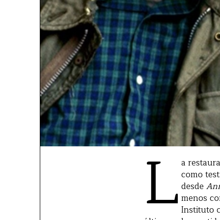
L
a restaura
como test
desde
Ann
menos con
Instituto