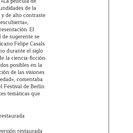
 «La película de
fundidades de la
 y de alto contraste
escubierta»,
resentación. El
l de sugerente se
icano Felipe Casals
no durante el siglo
e la ciencia-ficción.
dos posibles en la
ión de las visiones
ciedad», comentaba
l Festival de Berlín
tes temáticas que
 restaurada
 versión restaurada