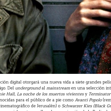
ción digital otorgará una nueva vida a siete grandes pelí
igo. Del
underground
al
mainstream
en una selección in
ie Hall
,
La noche de los muertos vivientes
y
Terminator
ocidas para el público de a pie como
Avanti Popolo
(rem
 cinematográfico de Jerusalén) o
Schwarzer Kies (Black Gr