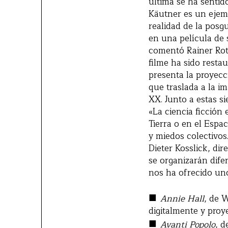
última se ha sentid
Käutner es un ejemp
realidad de la posg
en una película de 
comentó Rainer Roth
filme ha sido resta
presenta la proyec
que traslada a la i
XX. Junto a estas si
«La ciencia ficción
Tierra o en el Espa
y miedos colectivos
Dieter Kosslick, dir
se organizarán dife
nos ha ofrecido uno
■
Annie Hall
, de 
digitalmente y pro
■
Avanti Popolo
, d