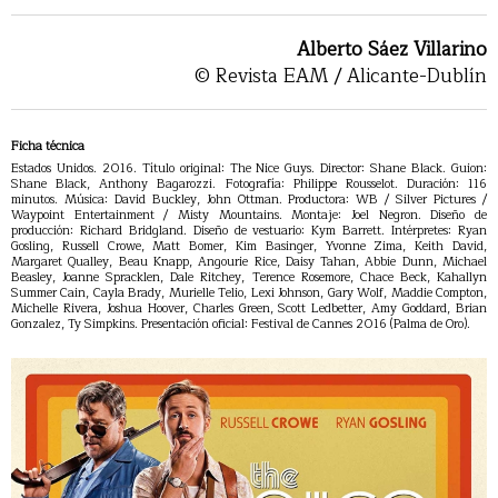
Alberto Sáez Villarino
© Revista EAM / Alicante-Dublín
Ficha técnica
Estados Unidos. 2016. Título original: The Nice Guys. Director: Shane Black. Guion:
Shane Black, Anthony Bagarozzi. Fotografía: Philippe Rousselot. Duración: 116
minutos. Música: David Buckley, John Ottman. Productora: WB / Silver Pictures /
Waypoint Entertainment / Misty Mountains. Montaje: Joel Negron. Diseño de
producción: Richard Bridgland. Diseño de vestuario: Kym Barrett. Intérpretes: Ryan
Gosling, Russell Crowe, Matt Bomer, Kim Basinger, Yvonne Zima, Keith David,
Margaret Qualley, Beau Knapp, Angourie Rice, Daisy Tahan, Abbie Dunn, Michael
Beasley, Joanne Spracklen, Dale Ritchey, Terence Rosemore, Chace Beck, Kahallyn
Summer Cain, Cayla Brady, Murielle Telio, Lexi Johnson, Gary Wolf, Maddie Compton,
Michelle Rivera, Joshua Hoover, Charles Green, Scott Ledbetter, Amy Goddard, Brian
Gonzalez, Ty Simpkins. Presentación oficial: Festival de Cannes 2016 (Palma de Oro).