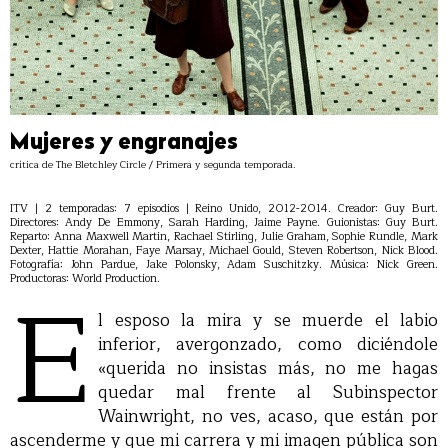
Mujeres y engranajes
crítica de The Bletchley Circle / Primera y segunda temporada.
ITV | 2 temporadas: 7 episodios | Reino Unido, 2012-2014. Creador: Guy Burt.
Directores: Andy De Emmony, Sarah Harding, Jaime Payne. Guionistas: Guy Burt.
Reparto: Anna Maxwell Martin, Rachael Stirling, Julie Graham, Sophie Rundle, Mark
Dexter, Hattie Morahan, Faye Marsay, Michael Gould, Steven Robertson, Nick Blood.
Fotografía: John Pardue, Jake Polonsky, Adam Suschitzky. Música: Nick Green.
E
Productoras: World Production.
l esposo la mira y se muerde el labio
inferior, avergonzado, como diciéndole
«querida no insistas más, no me hagas
quedar mal frente al Subinspector
Wainwright, no ves, acaso, que están por
ascenderme y que mi carrera y mi imagen pública son