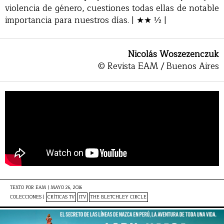
violencia de género, cuestiones todas ellas de notable
importancia para nuestros días. | ★★ ½ |
Nicolás Woszezenczuk
© Revista EAM / Buenos Aires
TEXTO POR
EAM
|
MAYO 26, 2016
COLECCIONES |
CRÍTICAS TV
ITV
THE BLETCHLEY CIRCLE