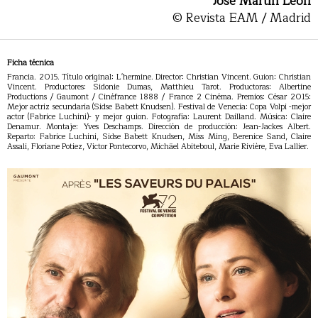
José Martín León
© Revista EAM / Madrid
Ficha técnica
Francia. 2015. Título original: L'hermine. Director: Christian Vincent. Guion: Christian
Vincent. Productores: Sidonie Dumas, Matthieu Tarot. Productoras: Albertine
Productions / Gaumont / Cinéfrance 1888 / France 2 Cinéma. Premios: César 2015:
Mejor actriz secundaria (Sidse Babett Knudsen). Festival de Venecia: Copa Volpi -mejor
actor (Fabrice Luchini)- y mejor guion. Fotografía: Laurent Dailland. Música: Claire
Denamur. Montaje: Yves Deschamps. Dirección de producción: Jean-Jackes Albert.
Reparto: Fabrice Luchini, Sidse Babett Knudsen, Miss Ming, Berenice Sand, Claire
Assali, Floriane Potiez, Victor Pontecorvo, Michäel Abiteboul, Marie Rivière, Eva Lallier.