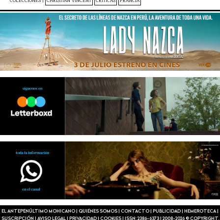
COLECCIONES |
CHRISTIAN VINCENT
CRÍTICAS
FRANCIA
EL ANTEPENÚLTIMO MOHICANO
|
QUIÉNES SOMOS
|
CONTACTO
|
PUBLICIDAD
|
HEMEROTECA
|
SUSCRIPCIÓN
|
AVISO LEGAL
|
PRIVACIDAD
|
COOKIES
|
ISSN: 2386-6373
|
2008-2026 © COPYRIGHT.