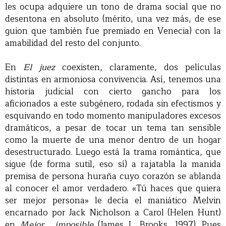
les ocupa adquiere un tono de drama social que no
desentona en absoluto (mérito, una vez más, de ese
guion que también fue premiado en Venecia) con la
amabilidad del resto del conjunto.
En
El juez
coexisten, claramente, dos películas
distintas en armoniosa convivencia. Así, tenemos una
historia judicial con cierto gancho para los
aficionados a este subgénero, rodada sin efectismos y
esquivando en todo momento manipuladores excesos
dramáticos, a pesar de tocar un tema tan sensible
como la muerte de una menor dentro de un hogar
desestructurado. Luego está la trama romántica, que
sigue (de forma sutil, eso sí) a rajatabla la manida
premisa de persona huraña cuyo corazón se ablanda
al conocer el amor verdadero. «Tú haces que quiera
ser mejor persona» le decía el maniático Melvin
encarnado por Jack Nicholson a Carol (Helen Hunt)
en
Mejor... imposible
(James L. Brooks, 1997). Pues