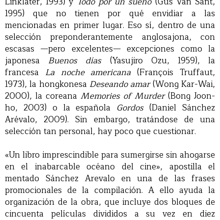
Linklater, 1993) y
Todo por un sueño
(Gus Van Sant,
1995) que no tienen por qué envidiar a las
mencionadas en primer lugar. Eso sí, dentro de una
selección preponderantemente anglosajona, con
escasas —pero excelentes— excepciones como la
japonesa
Buenos días
(Yasujiro Ozu, 1959), la
francesa
La noche americana
(François Truffaut,
1973), la hongkonesa
Deseando amar
(Wong Kar-Wai,
2000), la coreana
Memories of Murder
(Bong Joon-
ho, 2003) o la española
Gordos
(Daniel Sánchez
Arévalo, 2009). Sin embargo, tratándose de una
selección tan personal, hay poco que cuestionar.
«Un libro imprescindible para sumergirse sin ahogarse
en el inabarcable océano del cine», apostilla el
mentado Sánchez Arevalo en una de las frases
promocionales de la compilación. A ello ayuda la
organización de la obra, que incluye dos bloques de
cincuenta películas divididos a su vez en diez