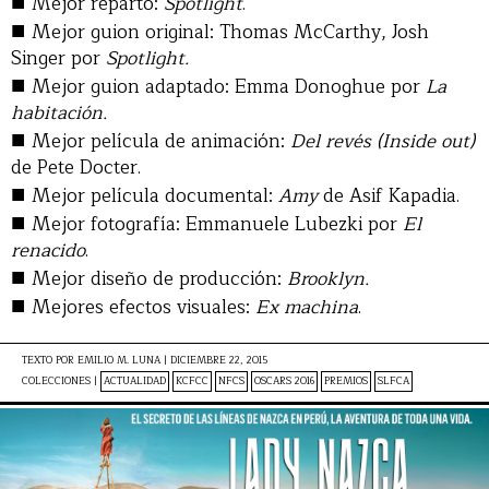
■
Mejor reparto:
Spotlight
.
■
Mejor guion original: Thomas McCarthy, Josh
Singer por
Spotlight.
■
Mejor guion adaptado: Emma Donoghue por
La
habitación.
■
Mejor película de animación:
Del revés (Inside out)
de Pete Docter.
■
Mejor película documental:
Amy
de Asif Kapadia.
■
Mejor fotografía: Emmanuele Lubezki por
El
renacido
.
■
Mejor diseño de producción:
Brooklyn.
■
Mejores efectos visuales:
Ex machina
.
TEXTO POR
EMILIO M. LUNA
|
DICIEMBRE 22, 2015
COLECCIONES |
ACTUALIDAD
KCFCC
NFCS
OSCARS 2016
PREMIOS
SLFCA