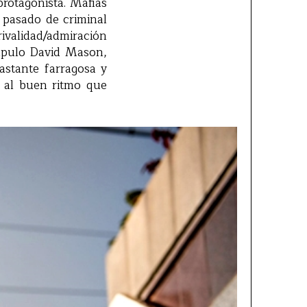
rotagonista. Mafias
n pasado de criminal
validad/admiración
cípulo David Mason,
astante farragosa y
s al buen ritmo que