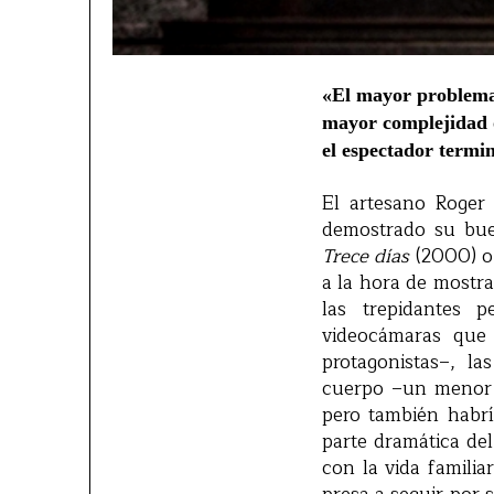
«El mayor problema 
mayor complejidad 
el espectador termi
El artesano Roger 
demostrado su bu
Trece días
(2000) 
a la hora de mostra
las trepidantes p
videocámaras que 
protagonistas–, la
cuerpo –un menor 
pero también habrí
parte dramática de
con la vida famili