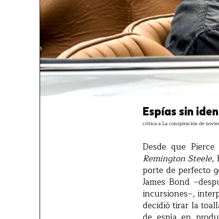
Espías sin ide
crítica a La conspiración de nov
Desde que Pierce 
Remington Steele
,
porte de perfecto g
James Bond –despu
incursiones–, inter
decidió tirar la toal
de espía en produ