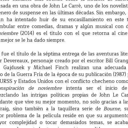
sada en una obra de John Le Carré, uno de los novelis
énero de suspense en las últimas décadas. Sin embargo, 
n ha intentado huir de su encasillamiento en este t
mbular entre comedias, dramas y algún musical con d
oviembre
(2014) es el título con el que retorna al cin
e mejor se le ha dado siempre.
fue el título de la séptima entrega de las aventuras lite
er Devereaux, personaje creado por el escritor Bill Grange
rl Gajdusek y Michael Finch realizan una adecuada 
ndo de la Guerra Fría de la época de su publicación (1987
 URSS y Estados Unidos con el conflicto checheno como
onspiración de noviembre
intenta ser el inicio d
zclando las intrigas políticas propias de John Le C
idante que vive su mejor momento, no solo gracias a la
raig, sino también a la taquillera serie
de
Bourne
, s
or problema de la película reside en que su argument
or complejidad o tocar demasiados temas, se acab