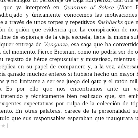
sus enemigos. El personaje de Olga Kurylenko, casi una 
a que ya interpretó en
Quantum of Solace
(Marc Fo
sdibujado y únicamente conocemos las motivacione
e a través de unos torpes y repetitivos
flashbacks
que m
ón de guión que evidencia que La conspiración de no
filme de espionaje de la vieja escuela, tiene la misma su
lquier entrega de
Venganza
, esa saga que ha converti
ión del momento. Pierce Brosnan, como no podría ser de 
su registro de héroe crepuscular y misterioso, mientras
éplica en su papel de compañero y, a la vez, adversar
ría ganado muchos enteros si hubiera hecho un mayor hi
s y no limitarse a ser ese juego del gato y el ratón mil
os. Es por ello que nos encontramos ante un ve
retenido y técnicamente bien realizado que, sin em
 exigentes expectativas por culpa de la colección de tó
nto. En otras palabras, carece de la personalidad s
título que sus responsables esperaban que inaugurara 
★
★
|