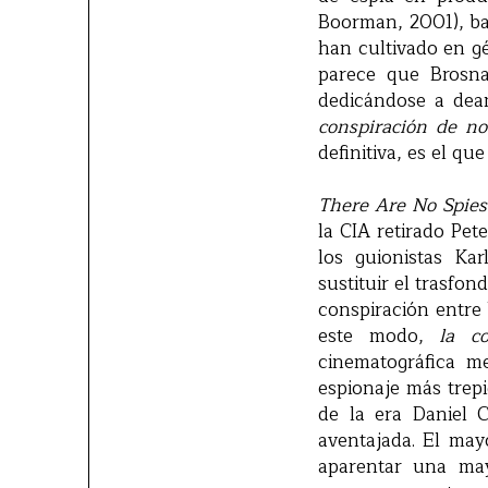
Boorman, 2001), ba
han cultivado en g
parece que Brosna
dedicándose a dea
conspiración de n
definitiva, es el qu
There Are No Spies
la CIA retirado Pet
los guionistas Ka
sustituir el trasfo
conspiración entre
este modo,
la c
cinematográfica me
espionaje más trep
de la era Daniel C
aventajada. El may
aparentar una may