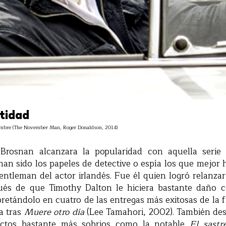
ntidad
iembre (The November Man, Roger Donaldson, 2014)
Brosnan alcanzara la popularidad con aquella serie 
 han sido los papeles de detective o espía los que mejor
entleman del actor irlandés. Fue él quien logró relanzar 
és de que Timothy Dalton le hiciera bastante daño co
pretándolo en cuatro de las entregas más exitosas de la 
la tras
Muere otro día
(Lee Tamahori, 2002). También de
ctos bastante más sobrios como la notable
El sast