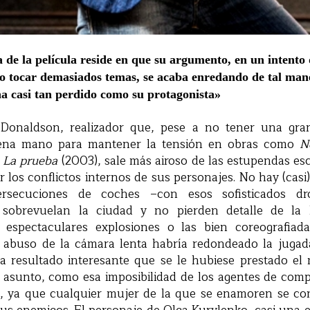
de la película reside en que su argumento, en un intento
o tocar demasiados temas, se acaba enredando de tal man
na casi tan perdido como su protagonista»
Donaldson, realizador que, pese a no tener una gran
ena mano para mantener la tensión en obras como
N
o
La prueba
(2003), sale más airoso de las estupendas es
r los conflictos internos de sus personajes. No hay (casi
ersecuciones de coches –con esos sofisticados dr
sobrevuelan la ciudad y no pierden detalle de la l
s espectaculares explosiones o las bien coreografia
abuso de la cámara lenta habría redondeado la jugada
a resultado interesante que se le hubiese prestado el
l asunto, como esa imposibilidad de los agentes de comp
ar, ya que cualquier mujer de la que se enamoren se con