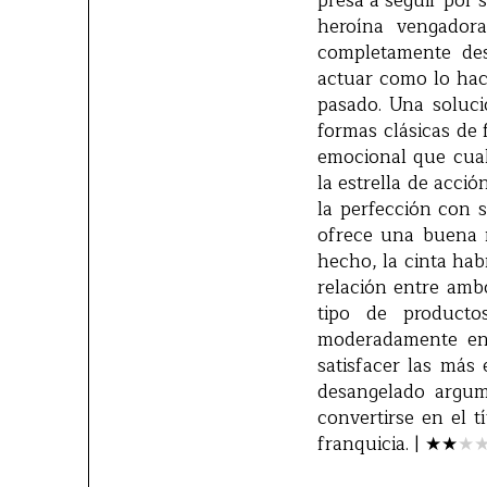
presa a seguir por 
heroína vengador
completamente de
actuar como lo hac
pasado. Una soluci
formas clásicas de 
emocional que cua
la estrella de acc
la perfección con 
ofrece una buena r
hecho, la cinta hab
relación entre ambo
tipo de product
moderadamente ent
satisfacer las más
desangelado argume
convertirse en el 
franquicia. |
★
★
★