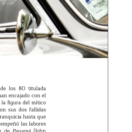
de los 80 titulada
 han encajado con el
la figura del mítico
n sus dos fallidas
franquicia hasta que
sempeñó las labores
re de Panamá
(John