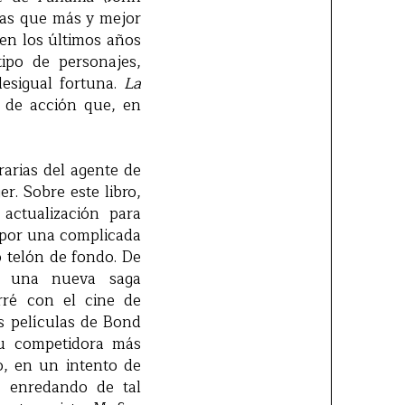
tas que más y mejor
en los últimos años
ipo de personajes,
esigual fortuna.
La
e de acción que, en
rarias del agente de
r. Sobre este libro,
actualización para
) por una complicada
 telón de fondo. De
e una nueva saga
arré con el cine de
s películas de Bond
u competidora más
o, en un intento de
a enredando de tal