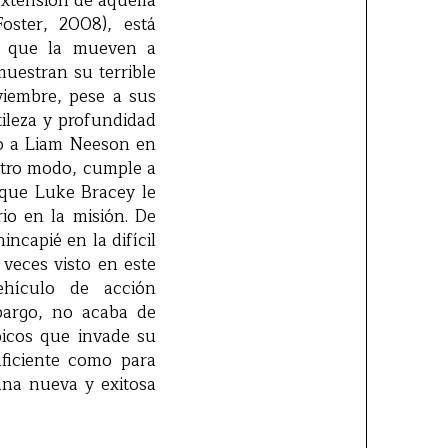
extensión de aquella
ster, 2008), está
s que la mueven a
uestran su terrible
viembre, pese a sus
tileza y profundidad
do a Liam Neeson en
otro modo, cumple a
 que Luke Bracey le
io en la misión. De
ncapié en la difícil
 veces visto en este
hículo de acción
bargo, no acaba de
picos que invade su
uficiente como para
una nueva y exitosa