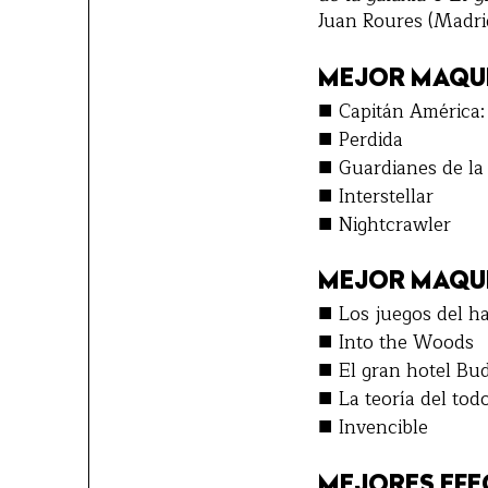
Juan Roures (Madrid
MEJOR MAQU
■
Capitán América:
■
Perdida
■
Guardianes de la
■
Interstellar
■
Nightcrawler
MEJOR MAQUI
■
Los juegos del ha
■
Into the Woods
■
El gran hotel Bu
■
La teoría del tod
■
Invencible
MEJORES EFE