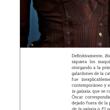
Definitivamente,
Bi
siquiera los maqu
otorgando a la pri
galardones de la ca
fue inexplicablem
contemporáneo y ef
la galaxia
, que se c
Óscar correspondi
dejado fuera de la 
de la galaxia
o
El g