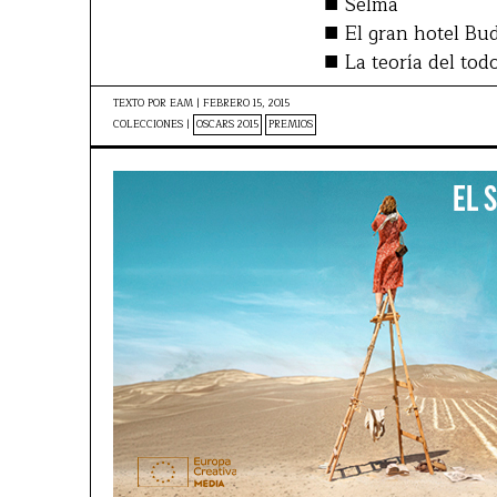
■
Selma
■
El gran hotel Bu
■
La teoría del tod
TEXTO POR
EAM
|
FEBRERO 15, 2015
COLECCIONES |
OSCARS 2015
PREMIOS