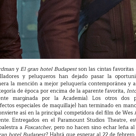
rdman
y
El gran hotel Budapest
son las cintas favoritas 
illadores y peluqueros han dejado pasar la oportuni
mera la mención a mejor peluquería contemporánea y a
tegoría de época por encima de la aparente favorita,
Int
ente marginada por la Academia). Los otros dos p
ectos especiales de maquillaje) han terminado en man
onvierte así en la principal competidora del film de Wes
ente. Entregados en el Paramount Studios Theatre, es
palestra a
Foxcatcher
, pero no hacen sino echar leña al
ran hotel Budapest
? Habrá que esperar al 22 de febrero