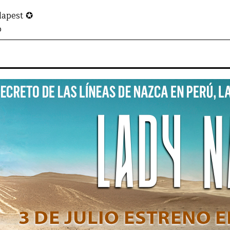
dapest ✪
o