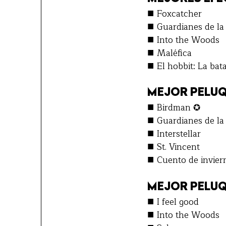
■
Foxcatcher
■
Guardianes de la
■
Into the Woods
■
Maléfica
■
El hobbit: La bata
MEJOR PELUQ
■
Birdman ✪
■
Guardianes de la 
■
Interstellar
■
St. Vincent
■
Cuento de invier
MEJOR PELUQ
■
I feel good
■
Into the Woods