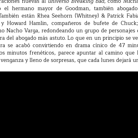
raciones nuevas al
universo Breaking bad
, como Mich
o el hermano mayor de Goodman, también abogado
También están Rhea Seehorn (Whitney) & Patrick Fabi
y Howard Hamlin, compañeros de bufete de Chuck
o Nacho Varga, redondeando un grupo de personajes d
gura del abogado más astuto. Lo que en un principio se 
ra se acabó convirtiendo en drama cínico de 47 minu
 dos minutos frenéticos, parece apuntar al camino que 
 venganza y lleno de sorpresas, que cada lunes dejará 