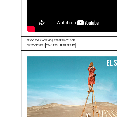
TEXTO POR
ANÓNIMO
|
FEBRERO 07, 2015
COLECCIONES |
TRAILERS
TRÁILERS TV