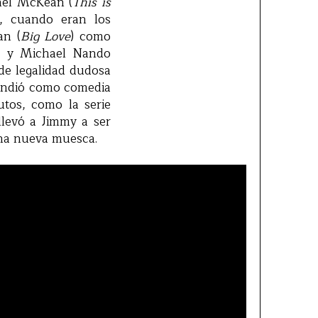
ael McKean (
This is
, cuando eran los
an (
Big Love
) como
; y Michael Nando
e legalidad dudosa
vendió como comedia
tos, como la serie
llevó a Jimmy a ser
una nueva muesca.