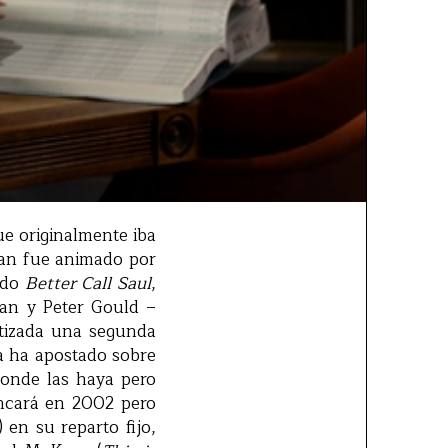
ue originalmente iba
igan fue animado por
ido
Better Call Saul
,
gan y Peter Gould –
ntizada una segunda
na ha apostado sobre
donde las haya pero
ancará en 2002 pero
 en su reparto fijo,