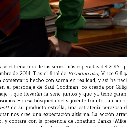
se estrena una de las series más esperadas del 2015, q
mbre de 2014. Tras el final de
Breaking bad
, Vince Gill
 comentario hecho con sorna en realidad, y así ha nac
en el personaje de Saul Goodman, co-creada por Gilli
naje–, que llevarán la serie juntos y que ya tiene gara
sodios. En esa búsqueda del siguiente triunfo, la cade
n-off
de su producto estrella, una estrategia perezosa 
tar nos cree una expectación altísima. La acción arr
o, y contará con la presencia de Jonathan Banks (Mike)