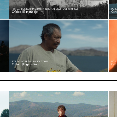
POR CARLOS IBARRA GRAU | #BERLINALE2026 | JULIO 24, 2026
POR 
Crítica | El mensaje
Crí
POR MARIO PEÑA | JULIO 17, 2026
POR 
Crítica | El guardíán
Crít