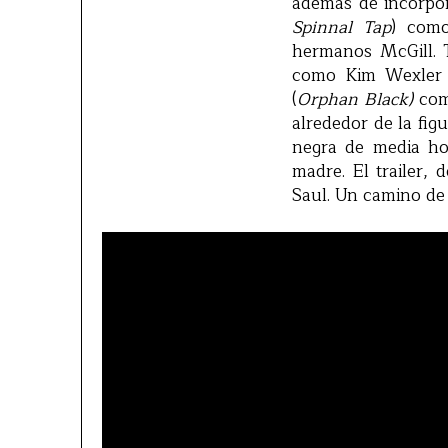
además de incorpo
Spinnal Tap
) com
hermanos McGill. 
como Kim Wexler 
(
Orphan Black)
com
alrededor de la fi
negra de media ho
madre. El trailer,
Saul. Un camino de