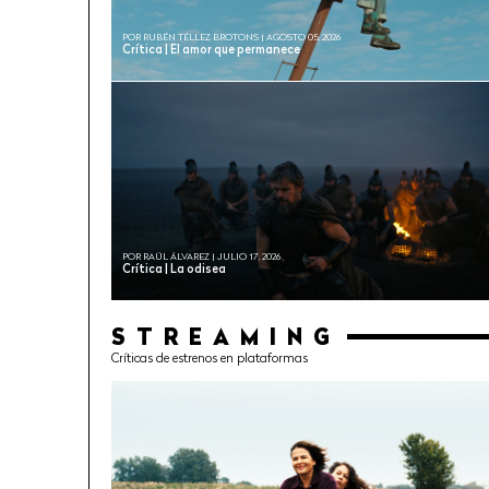
POR RUBÉN TÉLLEZ BROTONS | AGOSTO 05, 2026
Crítica | El amor que permanece
POR RAÚL ÁLVAREZ | JULIO 17, 2026
Crítica | La odisea
STREAMING
Críticas de estrenos en plataformas