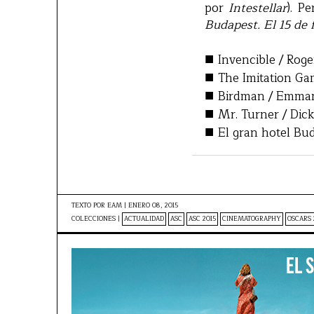
por
Intestellar
). P
Budapest. El 15 de 
■
Invencible / Roge
■
The Imitation Ga
■
Birdman / Emman
■
Mr. Turner / Dick
■
El gran hotel Bu
TEXTO POR
EAM
|
ENERO 08, 2015
COLECCIONES |
ACTUALIDAD
ASC
ASC 2015
CINEMATOGRAPHY
OSCARS 