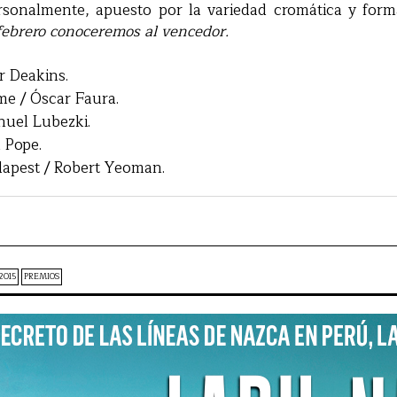
ersonalmente, apuesto por la variedad cromática y for
febrero conoceremos al vencedor.
r Deakins.
me / Óscar Faura.
uel Lubezki.
 Pope.
dapest / Robert Yeoman.
2015
PREMIOS