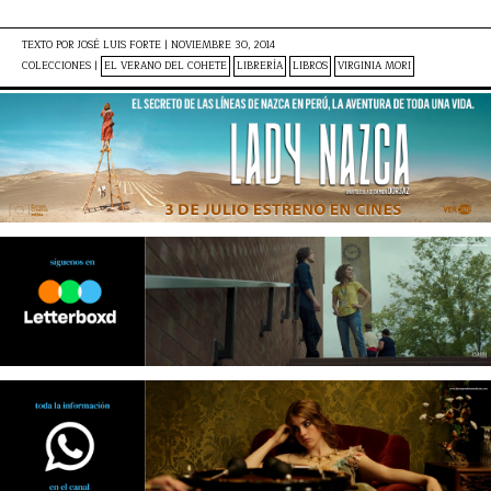
TEXTO POR
JOSÉ LUIS FORTE
|
NOVIEMBRE 30, 2014
COLECCIONES |
EL VERANO DEL COHETE
LIBRERÍA
LIBROS
VIRGINIA MORI