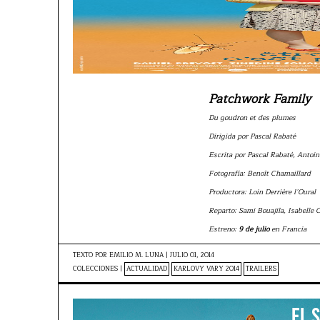
Patchwork Family
Du goudron et des plumes
Dirigida por Pascal Rabaté
Escrita por Pascal Rabaté, Antoi
Fotografía: Benoît Chamaillard
Productora: Loin Derrière l´Oural
Reparto: Sami Bouajila, Isabelle C
Estreno:
9 de julio
en Francia
TEXTO POR
EMILIO M. LUNA
|
JULIO 01, 2014
COLECCIONES |
ACTUALIDAD
KARLOVY VARY 2014
TRAILERS