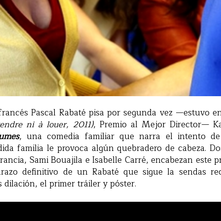
r francés Pascal Rabaté pisa por segunda vez —estuvo 
endre ni à louer, 2011)
, Premio al Mejor Director— K
lumes
, una comedia familiar que narra el intento 
dida familia le provoca algún quebradero de cabeza. Dos
ancia, Sami Bouajila e Isabelle Carré, encabezan este 
razo definitivo de un Rabaté que sigue la sendas re
dilación, el primer tráiler y póster.