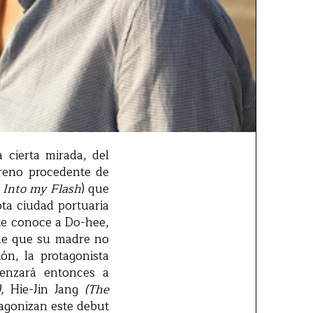
 cierta mirada, del
reno procedente de
Into my Flash
) que
ta ciudad portuaria
nte conoce a Do-hee,
sde que su madre no
ón, la protagonista
menzará entonces a
)
, Hie-Jin Jang
(The
agonizan este debut