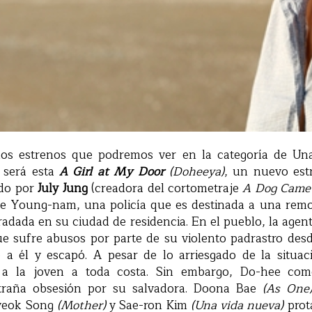
os estrenos que podremos ver en la categoría de Una
, será esta
A Girl at My Door
(Doheeya)
, un nuevo est
ido por
July Jung
(creadora del cortometraje
A Dog Came 
 de Young-nam, una policía que es destinada a una remo
adada en su ciudad de residencia. En el pueblo, la age
e sufre abusos por parte de su violento padrastro de
a él y escapó. A pesar de lo arriesgado de la situaci
 a la joven a toda costa. Sin embargo, Do-hee co
xtraña obsesión por su salvadora. Doona Bae
(As One
Byeok Song
(Mother)
y Sae-ron Kim
(Una vida nueva)
prot