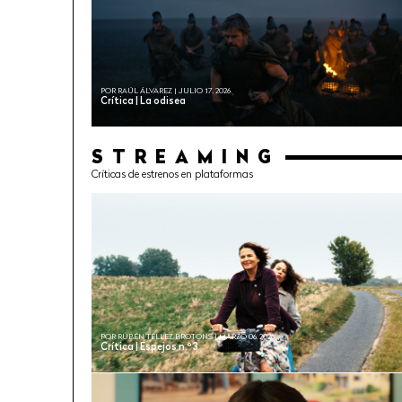
POR RAÚL ÁLVAREZ | JULIO 17, 2026
Crítica | La odisea
STREAMING
Críticas de estrenos en plataformas
POR RUBÉN TÉLLEZ BROTONS | MARZO 06, 2026
Crítica | Espejos n.º 3