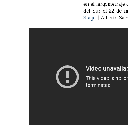
en el largometraje 
del Sur el
22 de 
Stage
. | Alberto Sáe