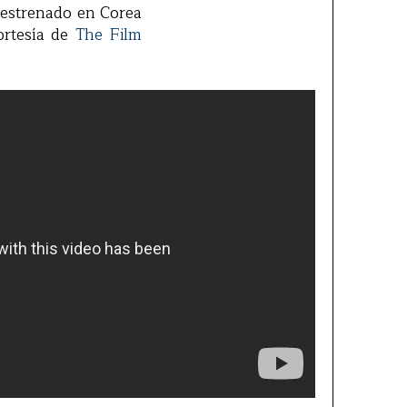
á estrenado en Corea
ortesía de
The Film