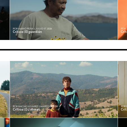
POR MARIO PEÑA | JULIO 17, 2026
POR 
Crítica | El guardíán
Crít
POR NACHO ÁLVAREZ | MARZO 03, 2026
POR 
Crítica | DJ Ahmet
Crít