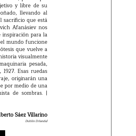
etivo y libre de su
soñado, llevando al
sacrificio que está
evich Afanásiev nos
 inspiración para la
 el mundo funcione
ótesis que vuelve a
historia visualmente
maquinaria pesada,
, 1927. Esas ruedas
aje, originarán una
lme por medio de una
nista de sombras. |
lberto Sáez Villarino
Dublín (Irlanda)