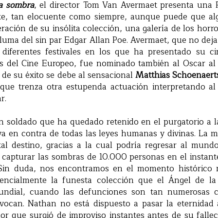
a sombra
, el director Tom Van Avermaet presenta una 
arte, tan elocuente como siempre, aunque puede que a
feración de su insólita colección, una galería de los horr
pluma del sin par Edgar Allan Poe. Avermaet, que no dej
diferentes festivales en los que ha presentado su cin
os del Cine Europeo, fue nominado también al Oscar al
 de su éxito se debe al sensacional
Matthias Schoenaert
 que trenza otra estupenda actuación interpretando a
r.
n soldado que ha quedado retenido en el purgatorio a l
a en contra de todas las leyes humanas y divinas. La m
tal destino, gracias a la cual podría regresar al mund
 capturar las sombras de 10.000 personas en el instant
. Sin duda, nos encontramos en el momento histórico 
encialmente la funesta colección que el Ángel de la 
ndial, cuando las defunciones son tan numerosas c
vocan. Nathan no está dispuesto a pasar la eternidad
r que surgió de improviso instantes antes de su fallec