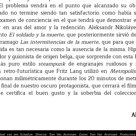
 El problema vendrá en el punto que alcanzado su obj
tado no termine siendo tan satisfactorio como había 
examen de conciencia en el que tendrá que demostrar el 
ar en aras del amor y la redención. Aleksandr Nikoláy
ento
El soldado y la muerte
, que posteriormente sirvió de
Saramago
Las intermitencias de la muerte
, que para que
vida es tan necesaria como la ausencia de la misma. Hip
zador y guionista de origen belga, que sorprende con esta 
ás puro estilo
steampunk
de engranajes ruidosos y 
ca retro-futurística que Fritz Lang utilizó en
Metropolis
onan milimétricamente durante los 20 minutos de metr
d final de nuestro oscuro protagonista, que cerrará el fi
ue certifica el buen gusto y la soberbia del coleccio
A
: Dood van een Schaduw. Director: Tom Van Avermaet. Guion: Tom Van Avermaet. Productora: