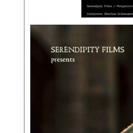
Serendipity Films / Perspective
Intérpretes: Matthias Schoenaert