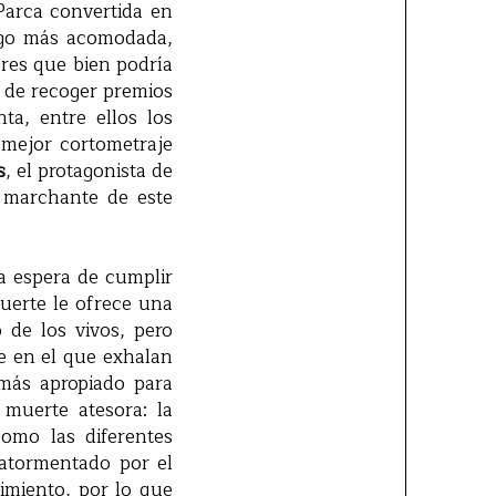
Parca convertida en
lgo más acomodada,
ores que bien podría
a de recoger premios
ta, entre ellos los
 mejor cortometraje
s
, el protagonista de
l marchante de este
a espera de cumplir
uerte le ofrece una
o de los vivos, pero
e en el que exhalan
más apropiado para
muerte atesora: la
omo las diferentes
 atormentado por el
imiento, por lo que