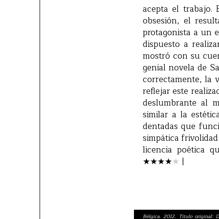
acepta el trabajo.
obsesión, el resul
protagonista a un 
dispuesto a realiz
mostró con su cu
genial novela de 
correctamente, la 
reflejar este reali
deslumbrante al m
similar a la estéti
dentadas que funci
simpática frivolida
licencia poética q
★★★
★
★
|
Bélgica. 2012. Título original