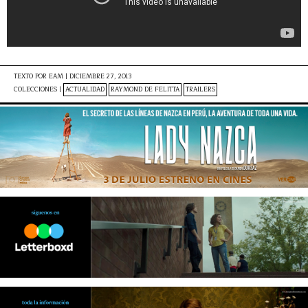
TEXTO POR
EAM
|
DICIEMBRE 27, 2013
COLECCIONES |
ACTUALIDAD
RAYMOND DE FELITTA
TRAILERS