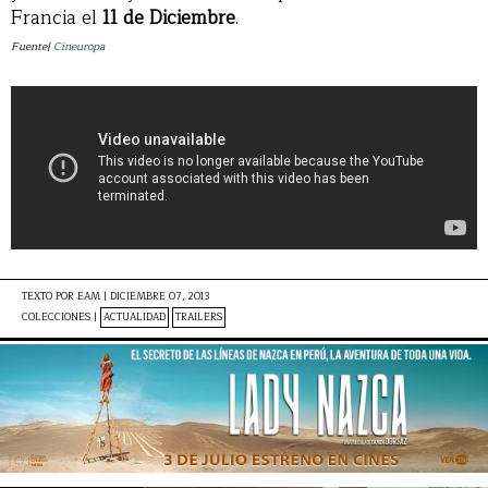
Francia el
11 de Diciembre
.
Fuente|
Cineuropa
TEXTO POR
EAM
|
DICIEMBRE 07, 2013
COLECCIONES |
ACTUALIDAD
TRAILERS