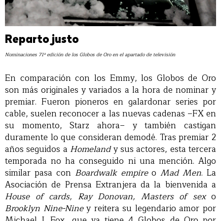
Reparto justo
Nominaciones 71ª edición de los Globos de Oro en el apartado de televisión
En comparación con los Emmy, los Globos de Oro
son más originales y variados a la hora de nominar y
premiar. Fueron pioneros en galardonar series por
cable, suelen reconocer a las nuevas cadenas –FX en
su momento, Starz ahora– y también castigan
duramente lo que consideran demodé. Tras premiar 2
años seguidos a
Homeland
y sus actores, esta tercera
temporada no ha conseguido ni una mención. Algo
similar pasa con
Boardwalk empire
o
Mad Men
. La
Asociación de Prensa Extranjera da la bienvenida a
House of cards, Ray Donovan, Masters of sex
o
Brooklyn Nine-Nine
y reitera su legendario amor por
Michael J. Fox, que ya tiene 4 Globos de Oro por