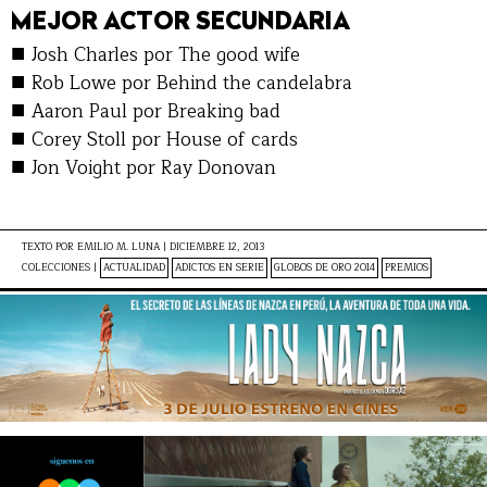
MEJOR ACTOR SECUNDARIA
■
Josh Charles por The good wife
■
Rob Lowe por Behind the candelabra
■
Aaron Paul por Breaking bad
■
Corey Stoll por House of cards
■
Jon Voight por Ray Donovan
TEXTO POR
EMILIO M. LUNA
|
DICIEMBRE 12, 2013
COLECCIONES |
ACTUALIDAD
ADICTOS EN SERIE
GLOBOS DE ORO 2014
PREMIOS