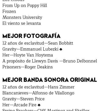
From Up on Poppy Hill
Frozen
Monsters University
El viento se levanta
MEJOR FOTOGRAFÍA
12 años de esclavitud—Sean Bobbitt
Gravity—Emmanuel Lubezki ♣
Her—Hoyte Van Hoytema
A propósito de Llewyn Davis —Bruno Delbonnel
Prisoners—Roger Deakins
MEJOR BANDA SONORA ORIGINAL
12 años de esclavitud—Hans Zimmer
Blancanieves—Alfonso de Vilallongo
Gravity—Steven Price
Her—Arcade Fire ♣
Spring Breakers—Cliff Martinez and Skrillex