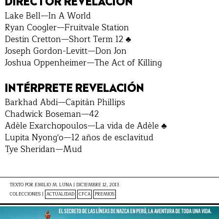
DIRECTOR REVELACIÓN
Lake Bell—In A World
Ryan Coogler—Fruitvale Station
Destin Cretton—Short Term 12 ♣
Joseph Gordon-Levitt—Don Jon
Joshua Oppenheimer—The Act of Killing
INTÉRPRETE REVELACIÓN
Barkhad Abdi—Capitán Phillips
Chadwick Boseman—42
Adèle Exarchopoulos—La vida de Adèle ♣
Lupita Nyong'o—12 años de esclavitud
Tye Sheridan—Mud
TEXTO POR
EMILIO M. LUNA
|
DICIEMBRE 12, 2013
COLECCIONES |
ACTUALIDAD
CFCA
PREMIOS