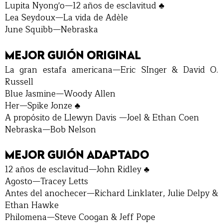
Lupita Nyong'o—12 años de esclavitud ♣
Lea Seydoux—La vida de Adèle
June Squibb—Nebraska
MEJOR GUIÓN ORIGINAL
La gran estafa americana—Eric SInger & David O.
Russell
Blue Jasmine—Woody Allen
Her—Spike Jonze ♣
A propósito de Llewyn Davis —Joel & Ethan Coen
Nebraska—Bob Nelson
MEJOR GUIÓN ADAPTADO
12 años de esclavitud—John Ridley ♣
Agosto—Tracey Letts
Antes del anochecer—Richard Linklater, Julie Delpy &
Ethan Hawke
Philomena—Steve Coogan & Jeff Pope