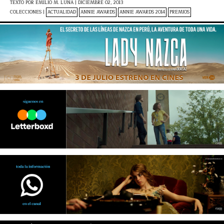
TEXTO POR
EMILIO M. LUNA
|
DICIEMBRE 02, 2013
COLECCIONES |
ACTUALIDAD
ANNIE AWARDS
ANNIE AWARDS 2014
PREMIOS