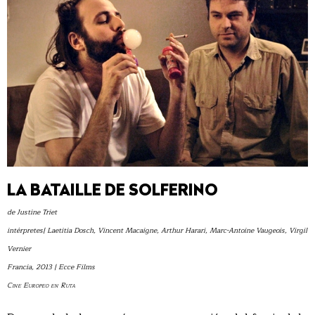
LA BATAILLE DE SOLFERINO
de Justine Triet
intérpretes| Laetitia Dosch, Vincent Macaigne, Arthur Harari, Marc-Antoine Vaugeois, Virgil
Vernier
Francia, 2013 | Ecce Films
Cine Europeo en Ruta