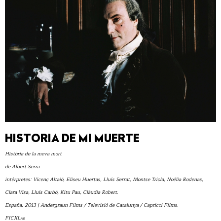
HISTORIA DE MI MUERTE
Història de la meva mort
de Albert Serra
intérpretes: Vicenç Altaió, Eliseu Huertas, Lluís Serrat, Montse Triola, Noèlia Rodenas,
Clara Visa, Lluís Carbó, Kitu Pau, Clàudia Robert.
España, 2013 | Andergraun Films / Televisió de Catalunya / Capricci Films.
FICXLab