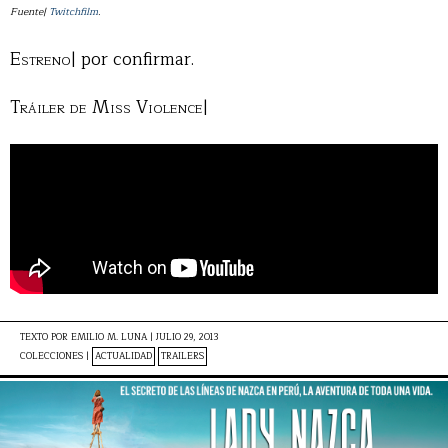
Fuente|
Twitchfilm
.
Estreno|
por confirmar.
Tráiler de Miss Violence|
TEXTO POR
EMILIO M. LUNA
|
JULIO 29, 2013
COLECCIONES |
ACTUALIDAD
TRAILERS