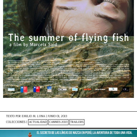
TEXTO POR
EMILIO M. LUNA
|
JUNIO 01, 2013
COLECCIONES |
ACTUALIDAD
CANNES 2013
TRAILERS