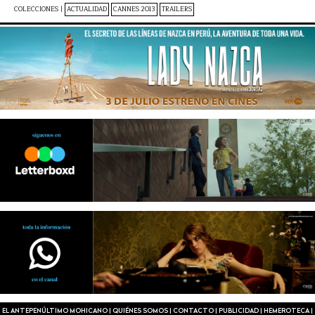
COLECCIONES |
ACTUALIDAD
CANNES 2013
TRAILERS
EL ANTEPENÚLTIMO MOHICANO
|
QUIÉNES SOMOS
|
CONTACTO
|
PUBLICIDAD
|
HEMEROTECA
|