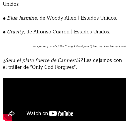
Unidos.
♠
Blue Jasmine
, de Woody Allen | Estados Unidos.
♠
Gravity
, de Alfonso Cuarón | Estados Unidos.
imagen en portada | The Young & Prodigious Spivet, de Jean Pierre-Jeunet
¿Será el plato fuerte de Cannes'13?
Les dejamos con
el tráiler de "Only God Forgives"
.