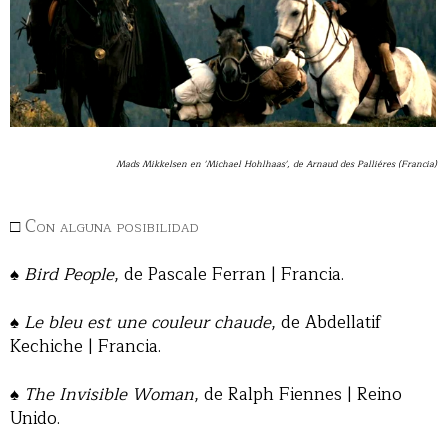
Mads Mikkelsen en 'Michael Hohlhaas', de Arnaud des Palliéres (Francia)
□
Con alguna posibilidad
♠
Bird People
, de Pascale Ferran | Francia.
♠
Le bleu est une couleur chaude
, de Abdellatif
Kechiche | Francia.
♠
The Invisible Woman
, de Ralph Fiennes | Reino
Unido.