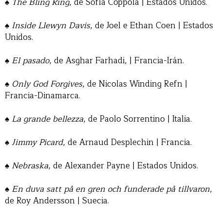
♠
The Bling Ring
, de Sofía Coppola | Estados Unidos.
♠
Inside Llewyn Davis
, de Joel e Ethan Coen | Estados
Unidos.
♠
El pasado
, de Asghar Farhadi, | Francia-Irán.
♠
Only God Forgives
, de Nicolas Winding Refn |
Francia-Dinamarca.
♠
La grande bellezza
, de Paolo Sorrentino | Italia.
♠
Jimmy Picard
, de Arnaud Desplechin | Francia.
♠
Nebraska
, de Alexander Payne | Estados Unidos.
♠
En duva satt på en gren och funderade på tillvaron
,
de Roy Andersson | Suecia.