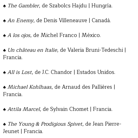
♠
The Gambler
, de Szabolcs Hajdu | Hungría.
♠
An Enemy
, de Denis Villeneauve | Canadá.
♠
A los ojos
, de Michel Franco | México.
♠
Un château en Italie
, de Valeria Bruni-Tedeschi |
Francia.
♠
All is Lost
, de J.C. Chandor | Estados Unidos.
♠
Michael Kohlhaas
, de Arnaud des Pallières |
Francia.
♠
Attila Marcel
, de Sylvain Chomet | Francia.
♠
The Young & Prodigious Spivet
, de Jean Pierre-
Jeunet | Francia.