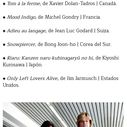
♠
Tom à la ferme
, de Xavier Dolan-Tadros | Canadá.
♠
Mood Indigo
, de Michel Gondry | Francia.
♠
Adieu au langage
, de Jean Luc Godard | Suiza.
♠
Snowpiercer
, de Bong Joon-ho | Corea del Sur.
♠
Riaru: Kanzen naru kubinagaryû no hi
, de Kiyoshi
Kurosawa | Japón.
♠
Only Left Lovers Alive
, de Jim Jarmusch | Estados
Unidos.