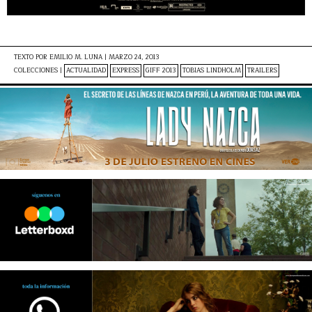
TEXTO POR
EMILIO M. LUNA
|
MARZO 24, 2013
COLECCIONES |
ACTUALIDAD
EXPRESS
GIFF 2013
TOBIAS LINDHOLM
TRAILERS