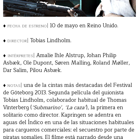
♦
fecha de estreno|
10 de mayo en Reino Unido.
♦
director|
Tobias Lindholm.
♦
intérpretes|
Amalie Ihle Alstrup, Johan Philip
Asbæk, Ole Dupont, Søren Malling, Roland Møller,
Dar Salim, Pilou Asbæk.
♦
notas|
una de la cintas más destacadas del Festival
de Göteborg 2013. Segunda película del guionista
Tobias Lindholm, colaborador habitual de Thomas
Vinterberg (
‘Submarino’, ‘La caza’
), la primera en
solitario como director. Kapringen se adentra en
aguas del Índico en una de las situaciones habituales
para cargueros comerciales: el secuestro por parte de
piratas somalíes. El filme está narrado desde una